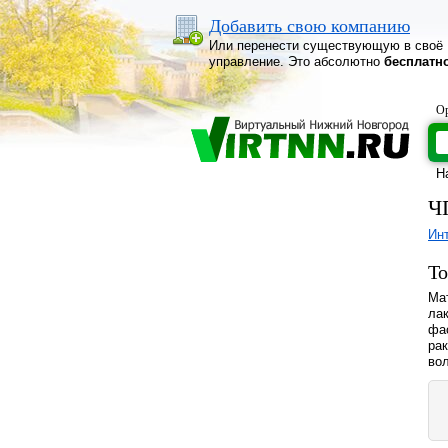
Добавить свою компанию
Или перенести существующую в своё
управление. Это абсолютно
бесплатн
Ор
Н
Ч
Ин
То
Ма
ла
фа
рак
во