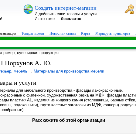
Создать интернет-магазин
И добавить свои товары и услуги.
о
!
И это тоже —
бесплатно
.
ганизации
Товары и цены
Новости и статьи
Карта
Маршруты транспорта
апример,
сувенирная продукция
П Порхунов А. Ю.
терьер, мебель
→
Материалы для производства мебели
вары и услуги
териалы для мебельного производства - фасады лакокраскочные,
кокрасочные с филенкой, художественная резка на МДФ, фасады пласти
сады пластик+AL, изделия из жидкого камня (столешницы, барные стйки
овины, подоконники), гнуто-клееные заготовки из МДФ, фанеры( радиусн
лнообразные).
Расскажите об этой организации