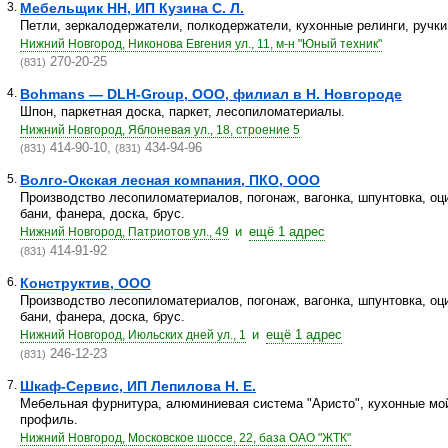
3.
Мебельщик НН, ИП Кузина С. Л.
Петли, зеркалодержатели, полкодержатели, кухонные релинги, ручки
Нижний Новгород, Никонова Евгения ул., 11, м-н "Юный техник"
270-20-25
(831)
4.
Bohmans — DLH-Group, ООО, филиал в Н. Новгороде
Шпон, паркетная доска, паркет, лесопиломатериалы.
Нижний Новгород, Яблоневая ул., 18, строение 5
414-90-10,
434-94-96
(831)
(831)
5.
Волго-Окская лесная компания, ПКО, ООО
Производство лесопиломатериалов, погонаж, вагонка, шпунтовка, о
бани, фанера, доска, брус.
и
ещё 1 адрес
Нижний Новгород, Патриотов ул., 49
414-91-92
(831)
6.
Конструктив, ООО
Производство лесопиломатериалов, погонаж, вагонка, шпунтовка, о
бани, фанера, доска, брус.
и
ещё 1 адрес
Нижний Новгород, Июльских дней ул., 1
246-12-23
(831)
7.
Шкаф-Сервис, ИП Лепилова Н. Е.
Мебельная фурнитура, алюминиевая система "Аристо", кухонные мо
профиль.
Нижний Новгород, Московское шоссе, 22, база ОАО "ЖТК"