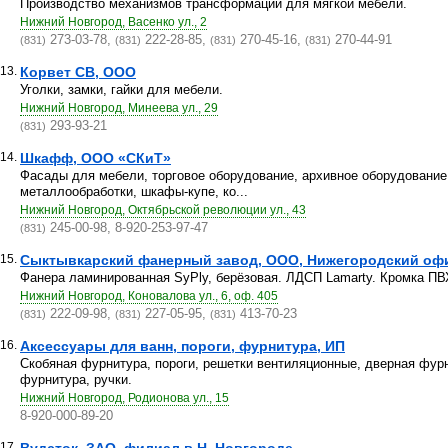
Производство механизмов трансформации для мягкой мебели.
Нижний Новгород, Васенко ул., 2
273-03-78,
222-28-85,
270-45-16,
270-44-91
(831)
(831)
(831)
(831)
13.
Корвет СВ, ООО
Уголки, замки, гайки для мебели.
Нижний Новгород, Минеева ул., 29
293-93-21
(831)
14.
Шкафф, ООО «СКиТ»
Фасады для мебели, торговое оборудование, архивное оборудование,
металлообработки, шкафы-купе, ко...
Нижний Новгород, Октябрьской революции ул., 43
245-00-98, 8-920-253-97-47
(831)
15.
Сыктывкарский фанерный завод, ООО, Нижегородский оф
Фанера ламинированная SyPly, берёзовая. ЛДСП Lamarty. Кромка ПВ
Нижний Новгород, Коновалова ул., 6, оф. 405
222-09-98,
227-05-95,
413-70-23
(831)
(831)
(831)
16.
Аксессуары для ванн, пороги, фурнитура, ИП
Скобяная фурнитура, пороги, решетки вентиляционные, дверная фур
фурнитура, ручки.
Нижний Новгород, Родионова ул., 15
8-920-000-89-20
17.