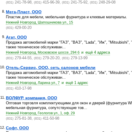
241-78-98,
415-96-39,
241-75-92,
248-29-08
(831)
(831)
(831)
(831)
8.
Мега-Пласт, ООО
Пластик для мебели, мебельная фурнитура и клеевые материалы.
Нижний Новгород, Шапошникова ул., 15
429-00-20
(831)
9.
Агат, ООО
Продажа автомобилей марки "ГАЗ", "ВАЗ", "Lada", "Иж", "Mitsubishi", "
также техническое обслуживан...
и
ещё 4 адреса
Нижний Новгород, Московское шоссе, 294 б
279-44-55,
279-20-20,
279-13-99
(831)
(831)
(831)
10.
Отель-Сервис, ООО, сеть салонов мебели
Продажа автомобилей марки "ГАЗ", "ВАЗ", "Lada", "Иж", "Mitsubishi", "
также техническое обслуживан...
и
ещё 1 адрес
Нижний Новгород, Ларина ул., 7
410-17-98
(831)
11.
ВОЛФУР, компания, ООО
Оптовая торговля комплектующими для окон и дверей (фурнитура WH,
мебельная фурнитура, сопутствующие тов...
Нижний Новгород, Геологов ул., 1, оф. 29
275-81-38,
411-50-98
(831)
(831)
12.
Софт, ООО