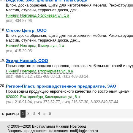
Вудсток, ЗАО, филиал в Н. Новгороде
Шпон, доска обрезная, щиты для изготовления мебели. Реконструир
массив, ступени, террасная доска, дек...
Нижний Новгород, Яблоневая ул., 1 а
434-87-96
(831)
18.
Стекло Центр, ООО
Шпон, доска обрезная, щиты для изготовления мебели. Реконструир
массив, ступени, террасная доска, дек...
Нижний Новгород, Шмидта ул., 1 а
415-29-05
(831)
19.
Эгида Нижний, ООО
Производство и продажа поролона, поставка мебельных тканей и фу
Нижний Новгород, Вторчермета ул., 9 а
469-83-12,
469-83-13,
469-83-14
(831)
(831)
(831)
20.
Регион-Пласт, производственное предприятие, ЗАО
Производим продукцию европейского качества по восточным ценам.
620000, Екатеринбург, Кислородная ул., 8 а
216-91-94,
372-52-77,
216-67-30, 8-922-849-57-44
(343)
(343)
(343)
страницы
1
2
3
4
5
6
© 2009—2020 Виртуальный Нижний Новгород
Вопросы, предложения, пожелания: mail[dog]virtnn.ru