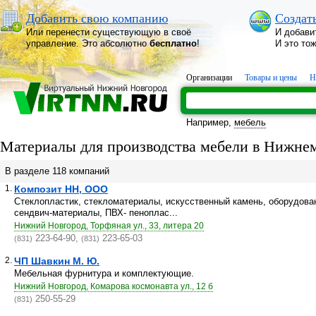
Добавить свою компанию
Создат
Или перенести существующую в своё
И добави
управление. Это абсолютно
бесплатно
!
И это то
Организации
Товары и цены
Н
Например,
мебель
Материалы для производства мебели в Нижне
В разделе 118 компаний
1.
Композит НН, ООО
Стеклопластик, стекломатериалы, искусственный камень, оборудован
сендвич-материалы, ПВХ- пеноплас...
Нижний Новгород, Торфяная ул., 33, литера 20
223-64-90,
223-65-03
(831)
(831)
2.
ЧП Шавкин М. Ю.
Мебельная фурнитура и комплектующие.
Нижний Новгород, Комарова космонавта ул., 12 б
250-55-29
(831)