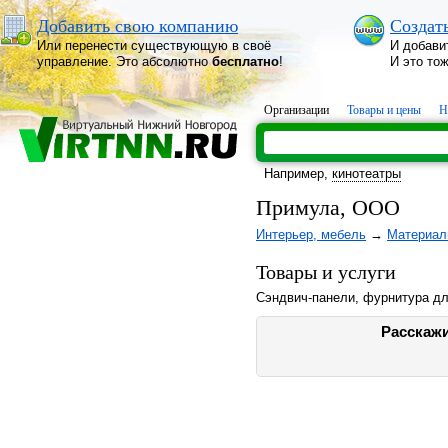
Добавить свою компанию
Создат
Или перенести существующую в своё
И добави
управление. Это абсолютно
бесплатно
!
И это то
Организации
Товары и цены
Н
Например,
кинотеатры
Примула, ООО
Интерьер, мебель
→
Материал
Товары и услуги
Сэндвич-панели, фурнитура дл
Расскажи