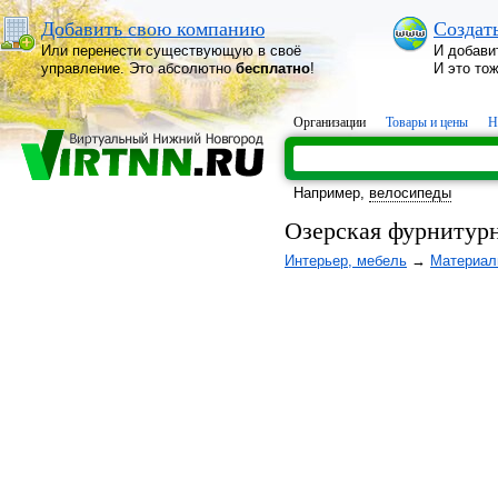
Добавить свою компанию
Создат
Или перенести существующую в своё
И добави
управление. Это абсолютно
бесплатно
!
И это то
Организации
Товары и цены
Н
Например,
велосипеды
Озерская фурнитур
Интерьер, мебель
→
Материал