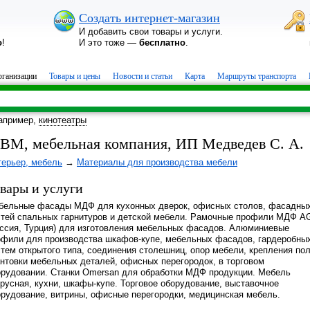
Создать интернет-магазин
И добавить свои товары и услуги.
о
!
И это тоже —
бесплатно
.
ганизации
Товары и цены
Новости и статьи
Карта
Маршруты транспорта
апример,
кинотеатры
ВМ, мебельная компания, ИП Медведев С. А.
терьер, мебель
→
Материалы для производства мебели
вары и услуги
бельные фасады МДФ для кухонных дверок, офисных столов, фасадны
стей спальных гарнитуров и детской мебели. Рамочные профили МДФ A
оссия, Турция) для изготовления мебельных фасадов. Алюминиевые
офили для производства шкафов-купе, мебельных фасадов, гардеробны
тем открытого типа, соединения столешниц, опор мебели, крепления пол
антовки мебельных деталей, офисных перегородок, в торговом
орудовании. Станки Omersan для обработки МДФ продукции. Мебель
русная, кухни, шкафы-купе. Торговое оборудование, выставочное
орудование, витрины, офисные перегородки, медицинская мебель.