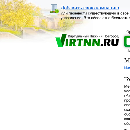
Добавить свою компанию
Или перенести существующую в своё
управление. Это абсолютно
бесплатн
Ор
Н
М
Ин
То
Ме
ча
(Р
пр
сис
ок
об
коп
об