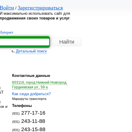
Войти
Зарегистрироваться
/
И максимально использовать сайт для
продвижения своих товаров и услуг
.
Интернет
Детальный поиск
Контактные данные
603116, город Нижний Новгород,
Гордеевская ул., 59 а
х
GT
Как сюда добраться?
Маршруты транспорта
х
Телефоны
ок и
277-17-16
(831)
243-11-88
(831)
243-15-88
(831)