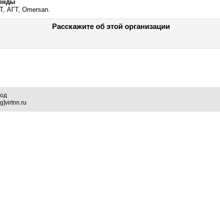
енды
T, АГТ, Omersan.
Расскажите об этой организации
род
]virtnn.ru