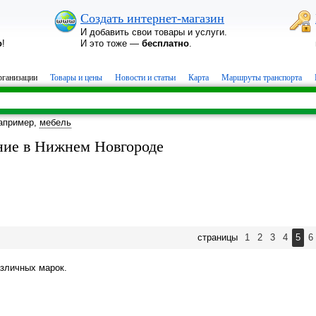
Создать интернет-магазин
И добавить свои товары и услуги.
о
!
И это тоже —
бесплатно
.
ганизации
Товары и цены
Новости и статьи
Карта
Маршруты транспорта
апример,
мебель
ние в Нижнем Новгороде
страницы
1
2
3
4
5
6
азличных марок.