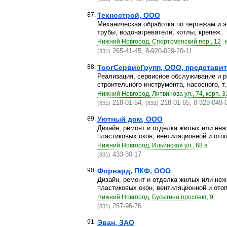
87.
Технострой, ООО
Механическая обработка по чертежам и э
трубы, водонагреватели, котлы, крепеж.
Нижний Новгород, Спортсменский пер., 12
265-41-45, 8-920-029-20-11
(831)
88.
ТоргСервисГрупп, ООО, представит
Реализация, сервисное обслуживание и р
строительного инструмента, насосного, т.
Нижний Новгород, Литвинова ул., 74, корп. 3
218-01-64,
218-01-65, 8-929-049-
(831)
(831)
89.
Уютный дом, ООО
Дизайн, ремонт и отделка жилых или не
пластиковых окон, вентиляционной и отоп
Нижний Новгород, Ильинская ул., 68 в
433-30-17
(831)
90.
Форвард, ПКФ, ООО
Дизайн, ремонт и отделка жилых или не
пластиковых окон, вентиляционной и отоп
Нижний Новгород, Бусыгина проспект, 9
257-96-76
(831)
91.
Эван, ЗАО