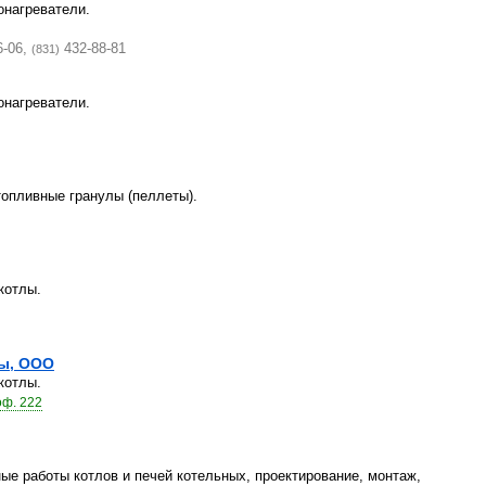
онагреватели.
6-06,
432-88-81
(831)
онагреватели.
топливные гранулы (пеллеты).
котлы.
мы, ООО
котлы.
оф. 222
е работы котлов и печей котельных, проектирование, монтаж,