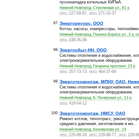
пусконаладка котельных КИПиА.
Нижний Новгород, Стрелковая ул., 81 а
227-59-97,
271-15-37
(831)
(831)
97.
Энергоресурс, ООО
Котлы, насосы, компрессоры, теплообме
Нижний Новгород, Панина Бориса ул., 3 а, о
438-35-38
(831)
98.
Энергосбыт-НН, ООО
Системы отопления и водоснабжения, кот
электронагревательное оборудование.
Нижний Новгород, Гагарина проспект, 23 а
257-73-73,
464-37-69
(831)
(831)
99.
Энерготехмонтаж, МПНУ, ОАО, Ниже
Системы отопления и водоснабжения, кот
электронагревательное оборудование.
Нижний Новгород, Б. Печерская ул., 13 а
419-54-12
(831)
100.
Энерготехмонтаж, НМСУ, ОАО
Ремонт котлов, теплотрасс, реконструкци
среднего давления, изготовление и мо...
Нижний Новгород, Коновалова ул., 14
225-88-24,
229-99-77,
229-9
(831)
(831)
(831)