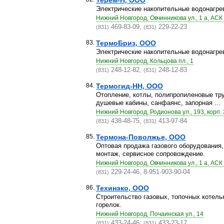
Терем-Н, ООО
Электрические накопительные водонагре
Нижний Новгород, Овчинникова ул., 1 а, АСК
469-83-09,
229-22-23
(831)
(831)
83.
ТермоБриз, ООО
Электрические накопительные водонагре
Нижний Новгород, Кольцова пл., 1
248-12-82,
248-12-83
(831)
(831)
84.
Термогид-НН, ООО
Отопление, котлы, полипропиленовые тру
душевые кабины, санфаянс, запорная ...
Нижний Новгород, Родионова ул., 193, корп. 
438-48-75,
413-97-84
(831)
(831)
85.
Термона-Поволжье, ООО
Оптовая продажа газового оборудования,
монтаж, сервисное сопровождение.
Нижний Новгород, Овчинникова ул., 1 а, АС
229-24-46, 8-951-903-90-04
(831)
86.
Техинэко, ООО
Строительство газовых, топочных котель
горелок.
Нижний Новгород, Почаинская ул., 14
433-24-46,
433-23-17
(831)
(831)