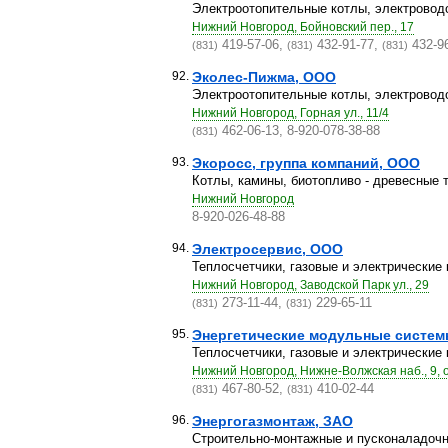
Электроотопительные котлы, электровод
Нижний Новгород, Бойновский пер., 17
419-57-06,
432-91-77,
432-9
(831)
(831)
(831)
92.
Эколес-Пижма, ООО
Электроотопительные котлы, электровод
Нижний Новгород, Горная ул., 11/4
462-06-13, 8-920-078-38-88
(831)
93.
Экоросс, группа компаний, ООО
Котлы, камины, биотопливо - древесные 
Нижний Новгород
8-920-026-48-88
94.
Электросервис, ООО
Теплосчетчики, газовые и электрические 
Нижний Новгород, Заводской Парк ул., 29
273-11-44,
229-65-11
(831)
(831)
95.
Энергетические модульные систе
Теплосчетчики, газовые и электрические 
Нижний Новгород, Нижне-Волжская наб., 9, 
467-80-52,
410-02-44
(831)
(831)
96.
Энергогазмонтаж, ЗАО
Строительно-монтажные и пусконаладочны