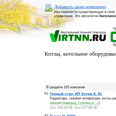
Добавить свою компанию
Или перенести существующую в своё
управление. Это абсолютно
бесплатн
Ор
Н
Котлы, котельное оборудова
В разделе 103 компании
81.
Теплый стан, ИП Зотов А. Ю.
Радиаторы, газовая аппаратура, котлы р
Нижний Новгород, Стрелка ул., 12
410-25-09,
277-60-38
(831)
(831)
82.