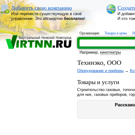
Добавить свою компанию
Создат
Или перенести существующую в своё
И добави
управление. Это абсолютно
бесплатно
!
И это то
Организации
Товары и цены
Н
Например,
кинотеатры
Техинэко, ООО
Оборудование и приборы
→
Ко
Товары и услуги
Строительство газовых, топоч
для них, газовых приборов, гор
Расскажи