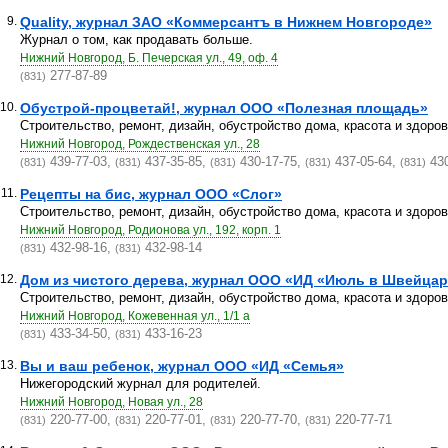
9.
Quality, журнал ЗАО «Коммерсантъ в Нижнем Новгороде»
Журнал о том, как продавать больше.
Нижний Новгород, Б. Печерская ул., 49, оф. 4
277-87-89
(831)
10.
Обустрой-процветай!, журнал ООО «Полезная площадь»
Строительство, ремонт, дизайн, обустройство дома, красота и здоро
Нижний Новгород, Рождественская ул., 28
439-77-03,
437-35-85,
430-17-75,
437-05-64,
430
(831)
(831)
(831)
(831)
(831)
11.
Рецепты на бис, журнал ООО «Слог»
Строительство, ремонт, дизайн, обустройство дома, красота и здоро
Нижний Новгород, Родионова ул., 192, корп. 1
432-98-16,
432-98-14
(831)
(831)
12.
Дом из чистого дерева, журнал ООО «ИД «Июль в Швейца
Строительство, ремонт, дизайн, обустройство дома, красота и здоро
Нижний Новгород, Кожевенная ул., 1/1 а
433-34-50,
433-16-23
(831)
(831)
13.
Вы и ваш ребенок, журнал ООО «ИД «Семья»
Нижегородский журнал для родителей.
Нижний Новгород, Новая ул., 28
220-77-00,
220-77-01,
220-77-70,
220-77-71
(831)
(831)
(831)
(831)