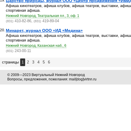
19.
Царство природы, журнал ООО «Центр продвижения «Имид
Афиша кинотеатров, афиша клубов, афиша театров, выставки, афиша
спортивная афиша.
Нижний Новгород, Театральная пл., 3, оф. 1
410-82-86,
419-89-04
(831)
(831)
20.
Минарет, журнал ООО «ИД «Медина»
Афиша кинотеатров, афиша клубов, афиша театров, выставки, афиша
спортивная афиша.
Нижний Новгород, Казанская наб., 6
243-00-11
(831)
страницы
1
2
3
4
5
6
© 2009—2023 Виртуальный Нижний Новгород
Вопросы, предложения, пожелания: mail[dog]virtnn.ru