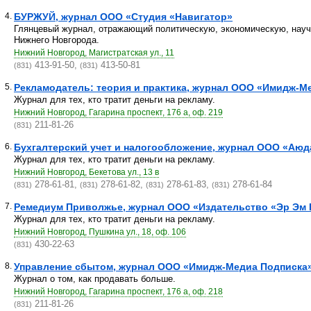
4.
БУРЖУЙ, журнал ООО «Студия «Навигатор»
Глянцевый журнал, отражающий политическую, экономическую, науч
Нижнего Новгорода.
Нижний Новгород, Магистратская ул., 11
413-91-50,
413-50-81
(831)
(831)
5.
Рекламодатель: теория и практика, журнал ООО «Имидж-М
Журнал для тех, кто тратит деньги на рекламу.
Нижний Новгород, Гагарина проспект, 176 а, оф. 219
211-81-26
(831)
6.
Бухгалтерский учет и налогообложение, журнал ООО «Аюд
Журнал для тех, кто тратит деньги на рекламу.
Нижний Новгород, Бекетова ул., 13 в
278-61-81,
278-61-82,
278-61-83,
278-61-84
(831)
(831)
(831)
(831)
7.
Ремедиум Приволжье, журнал ООО «Издательство «Эр Эм
Журнал для тех, кто тратит деньги на рекламу.
Нижний Новгород, Пушкина ул., 18, оф. 106
430-22-63
(831)
8.
Управление сбытом, журнал ООО «Имидж-Медиа Подписка
Журнал о том, как продавать больше.
Нижний Новгород, Гагарина проспект, 176 а, оф. 218
211-81-26
(831)