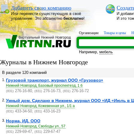
Добавить свою компанию
Создат
Или перенести существующую в своё
И добави
управление. Это абсолютно
бесплатно
!
И это то
Организации
Товары и цены
Н
Например,
мебель
Журналы в Нижнем Новгороде
В разделе 120 компаний
1.
Грузовой транспорт, журнал ООО «Грузовоз»
Нижний Новгород, Базовый проспектезд, 1 б
276-16-80,
276-16-73,
276-16-72
(831)
(831)
(831)
2.
Умный дом. Сделано в Нижнем, журнал ООО «ИД «Июль в 
Нижний Новгород, Кожевенная ул., 1/1 а
433-34-50,
433-16-23
(831)
(831)
3.
Норма, ИД, ООО
Нижний Новгород, Свободы ул., 57
229-69-47,
229-67-47
(831)
(831)