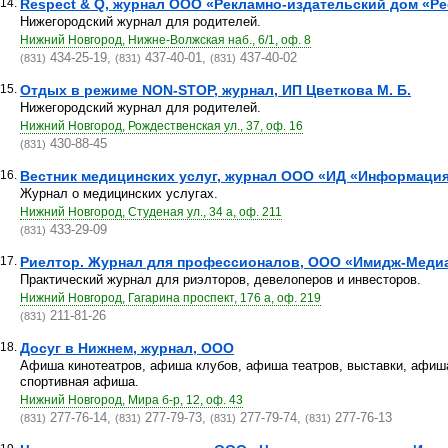
14.
Respect & Q, журнал ООО «Рекламно-издательский дом «Ре
Нижегородский журнал для родителей.
Нижний Новгород, Нижне-Волжская наб., 6/1, оф. 8
434-25-19,
437-40-01,
437-40-02
(831)
(831)
(831)
15.
Отдых в режиме NON-STOP, журнал, ИП Цветкова М. Б.
Нижегородский журнал для родителей.
Нижний Новгород, Рождественская ул., 37, оф. 16
430-88-45
(831)
16.
Вестник медицинских услуг, журнал ООО «ИД «Информаци
Журнал о медицинских услугах.
Нижний Новгород, Студеная ул., 34 а, оф. 211
433-29-09
(831)
17.
Риелтор. Журнал для профессионалов, ООО «Имидж-Меди
Практический журнал для риэлторов, девелоперов и инвесторов.
Нижний Новгород, Гагарина проспект, 176 а, оф. 219
211-81-26
(831)
18.
Досуг в Нижнем, журнал, ООО
Афиша кинотеатров, афиша клубов, афиша театров, выставки, афиша
спортивная афиша.
Нижний Новгород, Мира б-р, 12, оф. 43
277-76-14,
277-79-73,
277-79-74,
277-76-13
(831)
(831)
(831)
(831)