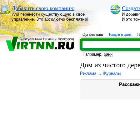
Добавить свою компанию
Создат
Или перенести существующую в своё
И добави
управление. Это абсолютно
бесплатно
!
И это то
Организации
Товары и цены
Н
Например,
бани
Дом из чистого де
Реклама
→
Журналы
Расскажи