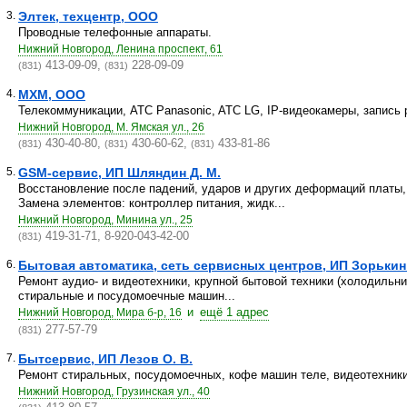
3.
Элтек, техцентр, ООО
Проводные телефонные аппараты.
Нижний Новгород, Ленина проспект, 61
413-09-09,
228-09-09
(831)
(831)
4.
МХМ, ООО
Телекоммуникации, ATC Panasonic, ATC LG, IP-видеокамеры, запись 
Нижний Новгород, М. Ямская ул., 26
430-40-80,
430-60-62,
433-81-86
(831)
(831)
(831)
5.
GSM-сервис, ИП Шляндин Д. М.
Восстановление после падений, ударов и других деформаций платы
Замена элементов: контроллер питания, жидк...
Нижний Новгород, Минина ул., 25
419-31-71, 8-920-043-42-00
(831)
6.
Бытовая автоматика, сеть сервисных центров, ИП Зорькин 
Ремонт аудио- и видеотехники, крупной бытовой техники (холодильни
стиральные и посудомоечные машин...
и
ещё 1 адрес
Нижний Новгород, Мира б-р, 16
277-57-79
(831)
7.
Бытсервис, ИП Лезов О. В.
Ремонт стиральных, посудомоечных, кофе машин теле, видеотехники
Нижний Новгород, Грузинская ул., 40