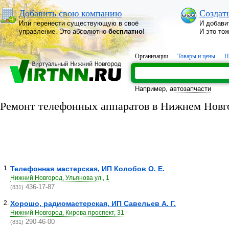
Добавить свою компанию
Создат
Или перенести существующую в своё
И добави
управление. Это абсолютно
бесплатно
!
И это то
Организации
Товары и цены
Н
Например,
автозапчасти
Ремонт телефонных аппаратов в Нижнем Новг
1.
Телефонная мастерская, ИП Колобов О. Е.
Нижний Новгород, Ульянова ул., 1
436-17-87
(831)
2.
Хорошо, радиомастерская, ИП Савельев А. Г.
Нижний Новгород, Кирова проспект, 31
290-46-00
(831)