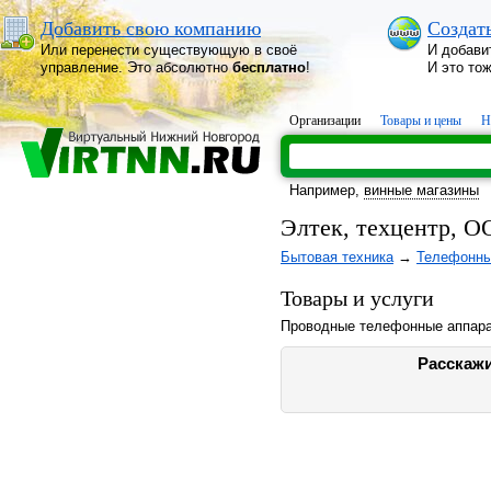
Добавить свою компанию
Создат
Или перенести существующую в своё
И добави
управление. Это абсолютно
бесплатно
!
И это то
Организации
Товары и цены
Н
Например,
винные магазины
Элтек, техцентр, 
Бытовая техника
→
Телефонны
Товары и услуги
Проводные телефонные аппара
Расскажи