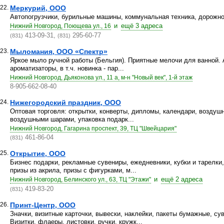
22.
Меркурий, ООО
Автопогрузчики, бурильные машины, коммунальная техника, дорожно-
и
ещё 3 адреса
Нижний Новгород, Поющева ул., 16
413-09-31,
295-60-77
(831)
(831)
23.
Мыломания, ООО «Спектр»
Яркое мыло ручной работы (Бельгия). Приятные мелочи для ванной.
ароматизаторы, в т.ч. новинка - пар...
Нижний Новгород, Дьяконова ул., 11 а, м-н "Новый век", 1-й этаж
8-905-662-08-40
24.
Нижегородский праздник, ООО
Оптовая торговля: открытки, конверты, дипломы, календари, возду
воздушными шарами, упаковка подарк...
Нижний Новгород, Гагарина проспект, 39, ТЦ "Швейцария"
461-86-04
(831)
25.
Открытие, ООО
Бизнес подарки, рекламные сувениры, ежедневники, кубки и тарелки
призы из акрила, призы с фигурками, м...
и
ещё 2 адреса
Нижний Новгород, Белинского ул., 63, ТЦ "Этажи"
419-83-20
(831)
26.
Принт-Центр, ООО
Значки, визитные карточки, вывески, наклейки, пакеты бумажные, су
Визитки, флаеры, листовки, ручки, кружк...