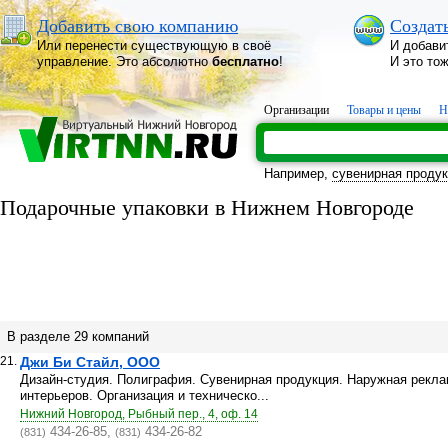
Добавить свою компанию
Создат
Или перенести существующую в своё
И добави
управление. Это абсолютно
бесплатно
!
И это то
Организации
Товары и цены
Н
Например,
сувенирная проду
Подарочные упаковки в Нижнем Новгороде
В разделе 29 компаний
21.
Джи Би Стайл, ООО
Дизайн-студия. Полиграфия. Сувенирная продукция. Наружная рекл
интерьеров. Организация и техническо...
Нижний Новгород, Рыбный пер., 4, оф. 14
434-26-85,
434-26-82
(831)
(831)