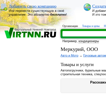
Добавить свою компанию
Создат
Или перенести существующую в своё
И добави
управление. Это абсолютно
бесплатно
!
И это то
Организации
Товары и цены
Н
Например,
кондиционеры
Меркурий, ООО
Авто и Мото
→
Грузовые авто
Товары и услуги
Автопогрузчики, бурильные ма
строительная техника, спецтех
Расскажи