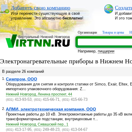
Добавить свою компанию
Создат
Или перенести существующую в своё
И добави
управление. Это абсолютно
бесплатно
!
И это то
Организации
Товары и цены
Н
Например,
пиццерии
Электронагревательные приборы в Нижнем Но
В разделе 26 компаний
1.
Симпром, ООО
Оборудования для снятия и контроля статики от Simco, Exair, Eltex,
импортного упаковочного оборудования: Z...
Нижний Новгород, Ленина проспект, 44
413-93-53,
415-66-71,
415-66-73
(831)
(831)
(831)
2.
АЛМИ, электротехническая компания, ООО
Проектные работы до 10 кВ. Электромонтажные работы до 35 кВ вкл
трансформаторные подстанции, внутрицеховые т...
Нижний Новгород, Сивашский пер., 1
413-17-95,
249-48-23,
413-04-67
(831)
(831)
(831)