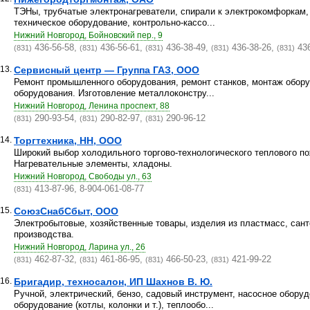
ТЭНы, трубчатые электронагреватели, спирали к электрокомфоркам,
техническое оборудование, контрольно-кассо...
Нижний Новгород, Бойновский пер., 9
436-56-58,
436-56-61,
436-38-49,
436-38-26,
436
(831)
(831)
(831)
(831)
(831)
13.
Сервисный центр — Группа ГАЗ, ООО
Ремонт промышленного оборудования, ремонт станков, монтаж обор
оборудования. Изготовление металлоконстру...
Нижний Новгород, Ленина проспект, 88
290-93-54,
290-82-97,
290-96-12
(831)
(831)
(831)
14.
Торгтехника, НН, ООО
Широкий выбор холодильного торгово-технологического теплового по
Нагревательные элементы, хладоны.
Нижний Новгород, Свободы ул., 63
413-87-96, 8-904-061-08-77
(831)
15.
СоюзСнабСбыт, ООО
Электробытовые, хозяйственные товары, изделия из пластмасс, сант
производства.
Нижний Новгород, Ларина ул., 26
462-87-32,
461-86-95,
466-50-23,
421-99-22
(831)
(831)
(831)
(831)
16.
Бригадир, техносалон, ИП Шахнов В. Ю.
Ручной, электрический, бензо, садовый инструмент, насосное оборуд
оборудование (котлы, колонки и т.), теплообо...