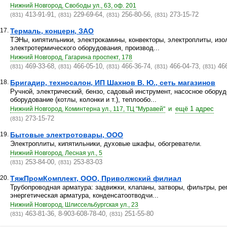
Нижний Новгород, Свободы ул., 63, оф. 201
413-91-91,
229-69-64,
256-80-56,
273-15-72
(831)
(831)
(831)
(831)
17.
Термаль, концерн, ЗАО
ТЭНы, кипятильники, электрокамины, конвекторы, электроплиты, из
электротермического оборудования, производ...
Нижний Новгород, Гагарина проспект, 178
469-33-68,
466-05-10,
466-36-74,
466-04-73,
466
(831)
(831)
(831)
(831)
(831)
18.
Бригадир, техносалон, ИП Шахнов В. Ю., сеть магазинов
Ручной, электрический, бензо, садовый инструмент, насосное оборуд
оборудование (котлы, колонки и т.), теплообо...
и
ещё 1 адрес
Нижний Новгород, Коминтерна ул., 117, ТЦ "Муравей"
273-15-72
(831)
19.
Бытовые электротовары, ООО
Электроплиты, кипятильники, духовые шкафы, обогреватели.
Нижний Новгород, Лесная ул., 5
253-84-00,
253-83-03
(831)
(831)
20.
ТяжПромКомплект, ООО, Приволжский филиал
Трубопроводная арматура: задвижки, клапаны, затворы, фильтры, р
энергетическая арматура, конденсатоотводчи...
Нижний Новгород, Шлиссельбургская ул., 23
463-81-36, 8-903-608-78-40,
251-55-80
(831)
(831)