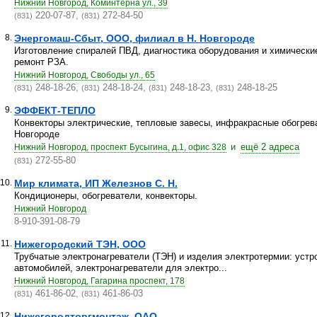
Нижний Новгород, Коминтерна ул., 39
220-07-87,
272-84-50
(831)
(831)
8.
Энергомаш-Сбыт, ООО, филиал в Н. Новгороде
Изготовление спиралей ПВД, диагностика оборудования и химически
ремонт РЗА.
Нижний Новгород, Свободы ул., 65
248-18-26,
248-18-24,
248-18-23,
248-18-25
(831)
(831)
(831)
(831)
9.
ЭФФЕКТ-ТЕПЛО
Конвекторы электрические, тепловые завесы, инфракрасные обогрев
Новгороде
и
ещё 2 адреса
Нижний Новгород, проспект Бусыгина, д.1, офис 328
272-55-80
(831)
10.
Мир климата, ИП Железнов С. Н.
Кондиционеры, обогреватели, конвекторы.
Нижний Новгород
8-910-391-08-79
11.
Нижегородский ТЭН, ООО
Трубчатые электронагреватели (ТЭН) и изделия электротермии: устр
автомобилей, электронагреватели для электро...
Нижний Новгород, Гагарина проспект, 178
461-86-02,
461-86-03
(831)
(831)
12.
Нижегородторгмонтаж, ОАО