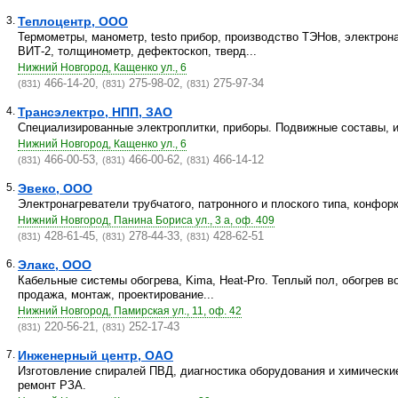
3.
Теплоцентр, ООО
Термометры, манометр, testo прибор, производство ТЭНов, электрона
ВИТ-2, толщинометр, дефектоскоп, тверд...
Нижний Новгород, Кащенко ул., 6
466-14-20,
275-98-02,
275-97-34
(831)
(831)
(831)
4.
Трансэлектро, НПП, ЗАО
Специализированные электроплитки, приборы. Подвижные составы, и
Нижний Новгород, Кащенко ул., 6
466-00-53,
466-00-62,
466-14-12
(831)
(831)
(831)
5.
Эвеко, ООО
Электронагреватели трубчатого, патронного и плоского типа, конфорк
Нижний Новгород, Панина Бориса ул., 3 а, оф. 409
428-61-45,
278-44-33,
428-62-51
(831)
(831)
(831)
6.
Элакс, ООО
Кабельные системы обогрева, Kima, Heat-Pro. Теплый пол, обогрев во
продажа, монтаж, проектирование...
Нижний Новгород, Памирская ул., 11, оф. 42
220-56-21,
252-17-43
(831)
(831)
7.
Инженерный центр, ОАО
Изготовление спиралей ПВД, диагностика оборудования и химически
ремонт РЗА.