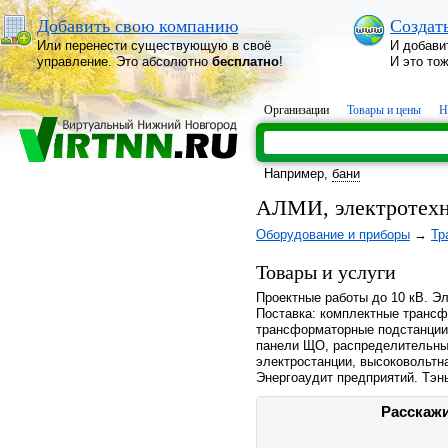
Добавить свою компанию
Создат
Или перенести существующую в своё
И добави
управление. Это абсолютно
бесплатно
!
И это то
Организации
Товары и цены
Н
Например,
бани
АЛМИ, электротехн
Оборудование и приборы
→
Тр
Товары и услуги
Проектные работы до 10 кВ. Э
Поставка: комплектные транс
трансформаторные подстанции,
панели ЩО, распределительные
электростанции, высоковольтн
Энергоаудит предприятий. Тэн
Расскажи