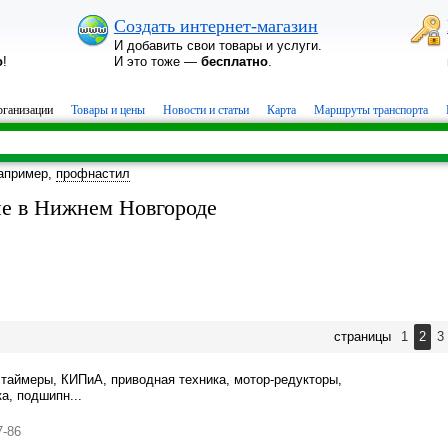
Создать интернет-магазин
И добавить свои товары и услуги.
о
!
И это тоже —
бесплатно
.
ганизации
Товары и цены
Новости и статьи
Карта
Маршруты транспорта
апример,
профнастил
ие в Нижнем Новгороде
страницы
1
2
3
 таймеры, КИПиА, приводная техника, мотор-редукторы,
а, подшипн...
7-86