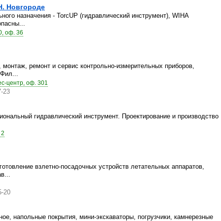
Н. Новгороде
ого назначения - TorcUP (гидравлический инструмент), WIHA
пасны...
0, оф. 36
 монтаж, ремонт и сервис контрольно-измерительных приборов,
Фил...
ес-центр, оф. 301
-23
иональный гидравлический инструмент. Проектирование и производство
 2
готовление взлетно-посадочных устройств летательных аппаратов,
в...
5-20
ое, напольные покрытия, мини-экскаваторы, погрузчики, камнерезные