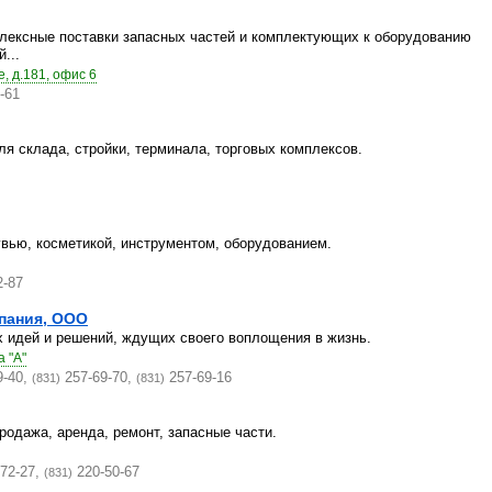
лексные поставки запасных частей и комплектующих к оборудованию
...
, д.181, офис 6
5-61
ля склада, стройки, терминала, торговых комплексов.
вью, косметикой, инструментом, оборудованием.
2-87
пания, ООО
 идей и решений, ждущих своего воплощения в жизнь.
а "А"
9-40,
257-69-70,
257-69-16
(831)
(831)
родажа, аренда, ремонт, запасные части.
-72-27,
220-50-67
(831)