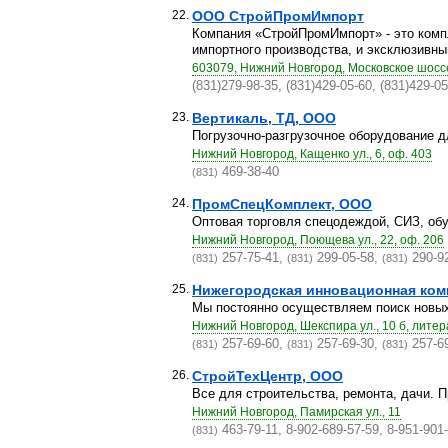
22.
ООО СтройПромИмпорт
Компания «СтройПромИмпорт» - это комп
импортного производства, и эксклюзивный
603079, Нижний Новгород, Московское шоссе
(831)279-98-35, (831)429-05-60, (831)429-0
23.
Вертикаль, ТД, ООО
Погрузочно-разгрузочное оборудование д
Нижний Новгород, Кащенко ул., 6, оф. 403
469-38-40
(831)
24.
ПромСпецКомплект, ООО
Оптовая торговля спецодеждой, СИЗ, обу
Нижний Новгород, Поющева ул., 22, оф. 206
257-75-41,
299-05-58,
290-9
(831)
(831)
(831)
25.
Нижегородская инновационная ком
Мы постоянно осуществляем поиск новых
Нижний Новгород, Шекспира ул., 10 б, литер
257-69-60,
257-69-30,
257-6
(831)
(831)
(831)
26.
СтройТехЦентр, ООО
Все для строительства, ремонта, дачи. П
Нижний Новгород, Памирская ул., 11
463-79-11, 8-902-689-57-59, 8-951-901
(831)