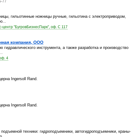
5-77
ницы, гильотинные ножницы ручные, гильотина с электроприводом,
о...
с-центр "БугровБизнесПарк", оф. С 117
нная компания, ООО
 гидравлического инструмента, а также разработка и производство
..
оф. 4
рна Ingersoll Rand.
рна Ingersoll Rand.
 подъемной техники: гидроподъемники, автогидроподъемники, краны-
...