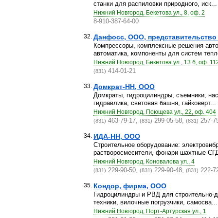
станки для распиловки природного, иск...
Нижний Новгород, Бекетова ул., 8, оф. 2
8-910-387-64-00
32.
Данфосс, ООО, представительство 
Компрессоры, комплексные решения авто
автоматика, компоненты для систем тепло
Нижний Новгород, Бекетова ул., 13 б, оф. 11
414-01-21
(831)
33.
Домкрат-НН, ООО
Домкраты, гидроцилиндры, съемники, нас
гидравлика, световая башня, гайковерт...
Нижний Новгород, Поющева ул., 22, оф. 404
463-79-17,
299-05-58,
257-7
(831)
(831)
(831)
34.
ИДА-НН, ООО
Строительное оборудование: электровиб
растворосмесители, фонари шахтные СГД 
Нижний Новгород, Коновалова ул., 4
229-90-50,
229-90-48,
222-7
(831)
(831)
(831)
35.
Кондор, фирма, ООО
Гидроцилиндры и РВД для строительно-д
техники, вилочные погрузчики, самосва...
Нижний Новгород, Порт-Артурская ул., 1