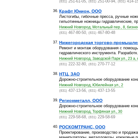
251-61-05,
251-00-94,
414-1
(831)
(831)
(831)
36.
Крафт Юнион, ООО
Листогибы, гибочные пресса, ручные нож
гильотинные ножницы гидравлические, пр
Нижний Новгород, Мотальный пер., 8, бизне
467-80-50,
467-80-48
(831)
(831)
37.
Нижегородская торгово-промышле
Ремонт и монтаж оборудования с помощью
гидравлического инструмента. Разработк.
Нижний Новгород, Заводской Парк ул., 23 а, 
222-32-80,
270-77-12
(831)
(831)
38.
НТЦ, ЗАО
Дорожно-строительное оборудование конце
Нижний Новгород, Юбилейная ул., 2
437-13-56,
437-13-55
(831)
(831)
39.
Регионметалл, ООО
Дорожно-строительное оборудование конце
Нижний Новгород, Торфяная ул., 30
229-58-68,
229-58-69
(831)
(831)
40.
РОСКОМТРАНС, ООО
Проектирование, производство и продажа
манипуляторы, металловозы, крюковые по