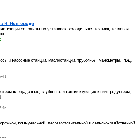
в Н. Новгороде
матизации холодильных установок, холодильная техника, тепловая
с...
2
осы и насосные станции, маслостанции, трубогибы, манометры, РВД,
5-41
раторы площадочные, глубинные и комплектующие к ним, редукторы,
-...
2-45
орожной, коммунальной, лесозаготовительной и сельскохозяйственной