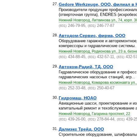
27.
Gedore Werkzeuge, ООО, филиал в 
Производители продукции профессиональн
(отверточная группа), ENDRES (искробезо
Нижний Новгород, Литвинова ул., 74, корп. 3
246-79-95,
246-77-87
(831)
(831)
28.
Автодом-Сервис, фирма, ООО
Оборудование гаражное и авторемонтное,
компрессоры и гидравлические системы. 
Нижний Новгород, Родионова ул., 23 а, бизн
434-88-45,
432-57-11,
432-57
(831)
(831)
(831)
29.
Автоком-Радий, ТД, ООО
Гидравлическое оборудование и професс
гидравлических насосных станций, агр...
Нижний Новгород, Комарова космонавта ул.,
252-33-48,
250-40-67
(831)
(831)
30.
Гидромаш, НОАО
Авиационные шасси, проектирование и из
капитальный ремонт и техобслуживание а
Нижний Новгород, Гагарина проспект, 22
439-26-00,
278-84-44,
439-2
(831)
(831)
(831)
31.
Далмэкс Трейд, ООО
Строительное оборудование, шлифовальн