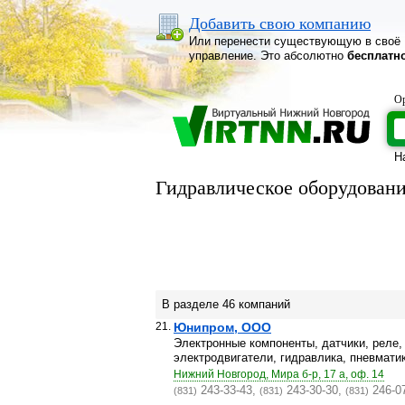
Добавить свою компанию
Или перенести существующую в своё
управление. Это абсолютно
бесплатн
Ор
Н
Гидравлическое оборудован
В разделе 46 компаний
21.
Юнипром, ООО
Электронные компоненты, датчики, реле,
электродвигатели, гидравлика, пневматик
Нижний Новгород, Мира б-р, 17 а, оф. 14
243-33-43,
243-30-30,
246-0
(831)
(831)
(831)