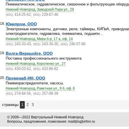
Пневматическое, гидравлическое, смазочное и фильтрующее оборуд
Нижний Новгород, Заводской Парк ул., 29
414-25-62,
229-67-46
(831)
(831)
18.
Юнипром, ООО
Электронные компоненты, датчики, реле, таймеры, КИПиА, приводная
электродвигатели, гидравлика, пневматика, подшипн...
Нижний Новгород, Мира б-р, 17 а, оф. 14
243-33-43,
243-30-30,
246-07-86
(831)
(831)
(831)
19.
Волга-Веркцойге, ООО
Поставка профессионального инструмента
Нижний Новгород, Короленко ул., 27
430-03-52,
433-96-82
(831)
(831)
20.
Промснаб-НН, ООО
Пневмораспределители, насосы.
Нижний Новгород, Ракетная ул., 9 б, оф. 6
274-84-56,
257-88-39
(831)
(831)
страницы
1
2
3
© 2009—2022 Виртуальный Нижний Новгород
Вопросы, предложения, пожелания: mail[dog]virtnn.ru