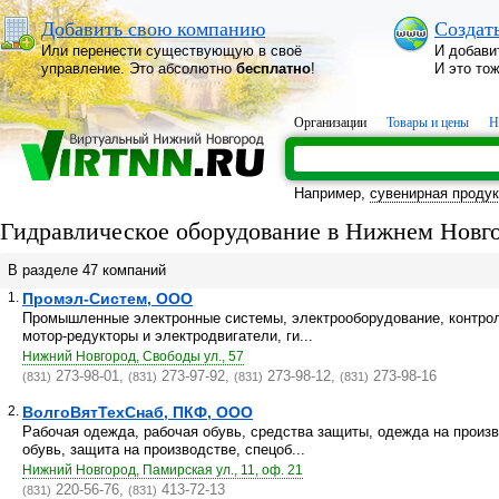
Добавить свою компанию
Создат
Или перенести существующую в своё
И добави
управление. Это абсолютно
бесплатно
!
И это то
Организации
Товары и цены
Н
Например,
сувенирная проду
Гидравлическое оборудование в Нижнем Новг
В разделе 47 компаний
1.
Промэл-Систем, ООО
Промышленные электронные системы, электрооборудование, контрол
мотор-редукторы и электродвигатели, ги...
Нижний Новгород, Свободы ул., 57
273-98-01,
273-97-92,
273-98-12,
273-98-16
(831)
(831)
(831)
(831)
2.
ВолгоВятТехСнаб, ПКФ, ООО
Рабочая одежда, рабочая обувь, средства защиты, одежда на произв
обувь, защита на производстве, спецоб...
Нижний Новгород, Памирская ул., 11, оф. 21
220-56-76,
413-72-13
(831)
(831)