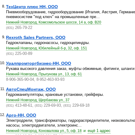
8.
ТехЦентр плюс НН, ООО
Пневмооборудование, гидрооборудование (Италия, Австрия, Германия
пневмосистем "под ключ" на промышленные пре...
Нижний Новгород, Комсомольское шоссе, 14 а, оф. В20
265-79-22
(831)
9.
Rexroth Sales Partners, ООО
Гидроклапаны, гидронасосы, гидроцилиндры.
Нижний Новгород, Юбилейный б-р, 32, оф. 151
225-00-89
(831)
10.
Уралпромторгбизнес-НН, ООО
Рукава высокого давления заказ, муфты обжимные, фитинги, шланги
Нижний Новгород, Прыгунова ул., 13, оф. 61
8-906-365-90-04, 8-952-463-93-93
11.
АвтоСпецМонтаж, ООО
Гидроманипуляторы, крановые установки, грейферы.
Нижний Новгород, Щербакова ул., 37
413-48-61,
229-69-93,
229-69-18
(831)
(831)
(831)
12.
Арго-НН, ООО
Электродрели, трансформаторы, гидрораспределители, низковольтна
насосы, электродвигатели, электроинс...
и
ещё 1 адрес
Нижний Новгород, Коновалова ул., 5, оф. 18