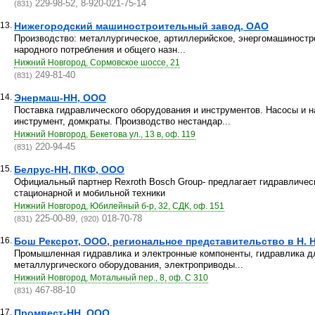
229-98-52, 8-920-021-75-14
(831)
13.
Нижегородский машиностроительный завод, ОАО
Производство: металлургическое, артиллерийское, энергомашиностро
народного потребления и общего назн...
Нижний Новгород, Сормовское шоссе, 21
249-81-40
(831)
14.
Энермаш-НН, ООО
Поставка гидравлического оборудования и инструментов. Насосы и н
инструмент, домкраты. Производство нестандар...
Нижний Новгород, Бекетова ул., 13 в, оф. 119
220-94-45
(831)
15.
Белрус-НН, ПКФ, ООО
Официальный партнер Rexroth Bosch Group- предлагает гидравличес
стационарной и мобильной техники
Нижний Новгород, Юбилейный б-р, 32, СДК, оф. 151
225-00-89,
018-70-78
(831)
(920)
16.
Бош Рексрот, ООО, региональное представительство в Н. 
Промышленная гидравлика и электронные компоненты, гидравлика д
металлургического оборудования, электроприводы...
Нижний Новгород, Мотальный пер., 8, оф. С 310
467-88-10
(831)
17.
Промвест-НН, ООО