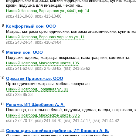
Медицинские матрасы, мягкий медицинский инвентарь, купить матра
крови, подушка для инъекций, чехол на...
Нижний Новгород, Варварская ул., 44/41, оф. 14
413-10-68,
413-10-86
(831)
(831)
8.
Комфортный сон, ООО
Матрас, матрасы ортопедические, матрасы анатомические, купить ма
Нижний Новгород, Воронова маршала ул., 11
243-24-34,
410-24-04
(831)
(831)
9.
Мягкий сон, ООО
Подушки, одеяла, матрацы, покрывала, наматрацники, комплекты.
Нижний Новгород, Московское шоссе, 105
241-62-68,
275-38-82,
241-25-62
(831)
(831)
(831)
10.
Орматек-Приволжье, ООО
Ортопедические матрасы, мебель корпусная.
Нижний Новгород, Торфяная ул., 33
225-85-33
(831)
11.
Реноме, ИП Щербаков А. А.
Полотенца, постельное бельё, подушки, одеяла, пледы, покрывала, 
Нижний Новгород, Московское шоссе, 83 б
272-70-12,
241-44-70,
241-47-17,
241-44-42
(831)
(831)
(831)
(831)
12.
Сонландия, швейная фабрика, ИП Ковшов А. Б.
Одеяла, подушки, покрывала, матрацы, пстельное белье.