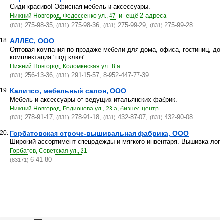
Сиди красиво! Офисная мебель и аксессуары.
и
ещё 2 адреса
Нижний Новгород, Федосеенко ул., 47
275-98-35,
275-98-36,
275-99-29,
275-99-28
(831)
(831)
(831)
(831)
18.
АЛЛЕС, ООО
Оптовая компания по продаже мебели для дома, офиса, гостиниц, д
комплектация "под ключ".
Нижний Новгород, Коломенская ул., 8 а
256-13-36,
291-15-57, 8-952-447-77-39
(831)
(831)
19.
Калипсо, мебельный салон, ООО
Мебель и аксессуары от ведущих итальянских фабрик.
Нижний Новгород, Родионова ул., 23 а, бизнес-центр
278-91-17,
278-91-18,
432-87-07,
432-90-08
(831)
(831)
(831)
(831)
20.
Горбатовская строче-вышивальная фабрика, ООО
Широкий ассортимент спецодежды и мягкого инвентаря. Вышивка лог
Горбатов, Советская ул., 21
6-41-80
(83171)