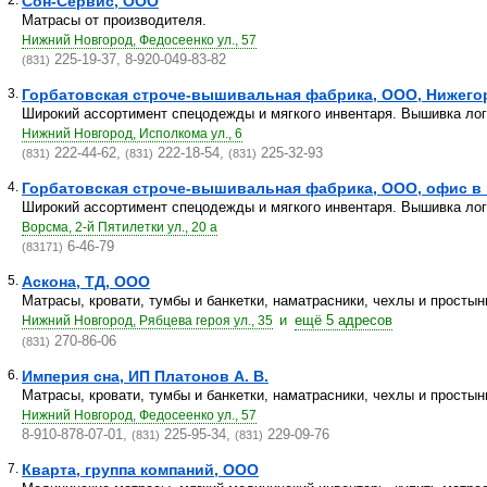
2.
Сон-Сервис, ООО
Матрасы от производителя.
Нижний Новгород, Федосеенко ул., 57
225-19-37, 8-920-049-83-82
(831)
3.
Горбатовская строче-вышивальная фабрика, ООО, Нижего
Широкий ассортимент спецодежды и мягкого инвентаря. Вышивка лог
Нижний Новгород, Исполкома ул., 6
222-44-62,
222-18-54,
225-32-93
(831)
(831)
(831)
4.
Горбатовская строче-вышивальная фабрика, ООО, офис в 
Широкий ассортимент спецодежды и мягкого инвентаря. Вышивка лог
Ворсма, 2-й Пятилетки ул., 20 а
6-46-79
(83171)
5.
Аскона, ТД, ООО
Матрасы, кровати, тумбы и банкетки, наматрасники, чехлы и простын
и
ещё 5 адресов
Нижний Новгород, Рябцева героя ул., 35
270-86-06
(831)
6.
Империя сна, ИП Платонов А. В.
Матрасы, кровати, тумбы и банкетки, наматрасники, чехлы и простын
Нижний Новгород, Федосеенко ул., 57
8-910-878-07-01,
225-95-34,
229-09-76
(831)
(831)
7.
Кварта, группа компаний, ООО