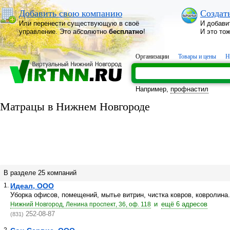
Добавить свою компанию
Создат
Или перенести существующую в своё
И добави
управление. Это абсолютно
бесплатно
!
И это то
Организации
Товары и цены
Н
Например,
профнастил
Матрацы в Нижнем Новгороде
В разделе 25 компаний
1.
Идеал, ООО
Уборка офисов, помещений, мытье витрин, чистка ковров, ковролина.
и
ещё 6 адресов
Нижний Новгород, Ленина проспект, 36, оф. 118
252-08-87
(831)