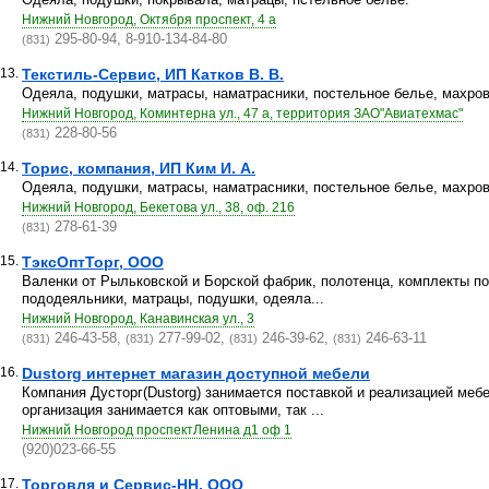
Нижний Новгород, Октября проспект, 4 а
295-80-94, 8-910-134-84-80
(831)
13.
Текстиль-Сервис, ИП Катков В. В.
Одеяла, подушки, матрасы, наматрасники, постельное белье, махро
Нижний Новгород, Коминтерна ул., 47 а, территория ЗАО"Авиатехмас"
228-80-56
(831)
14.
Торис, компания, ИП Ким И. А.
Одеяла, подушки, матрасы, наматрасники, постельное белье, махро
Нижний Новгород, Бекетова ул., 38, оф. 216
278-61-39
(831)
15.
ТэксОптТорг, ООО
Валенки от Рыльковской и Борской фабрик, полотенца, комплекты по
пододеяльники, матрацы, подушки, одеяла...
Нижний Новгород, Канавинская ул., 3
246-43-58,
277-99-02,
246-39-62,
246-63-11
(831)
(831)
(831)
(831)
16.
Dustorg интернет магазин доступной мебели
Компания Дусторг(Dustorg) занимается поставкой и реализацией ме
организация занимается как оптовыми, так ...
Нижний Новгород проспектЛенина д1 оф 1
(920)023-66-55
17.
Торговля и Сервис-НН, ООО