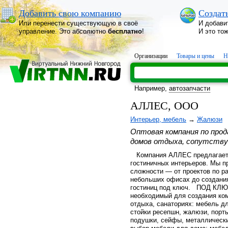
Добавить свою компанию
Создат
Или перенести существующую в своё
И добави
управление. Это абсолютно
бесплатно
!
И это то
Организации
Товары и цены
Н
Например,
автозапчасти
АЛЛЕС, ООО
Интерьер, мебель
→
Жалюзи
Оптовая компания по прод
домов отдыха, сопутству
Компания АЛЛЕС предлагает 
гостиничных интерьеров. Мы 
сложности — от проектов по р
небольших офисах до создания
гостиниц под ключ. ПОД КЛЮЧ
необходимый для создания ком
отдыха, санаториях: мебель д
стойки ресепшн, жалюзи, порть
подушки, сейфы, металлическ