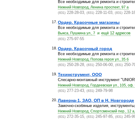
Все необходимые для ремонта и строите
Нижний Новгород, Ленина проспект, 97 а
228-28-03,
228-11-03,
228-1
(831)
(831)
(831)
17.
Ордер. Красочные магазины
Все необходимые для ремонта и строите
и
ещё 12 адресов
Выкса, Пушкина ул., 7
275-97-55
(831)
18.
Ордер. Красочный город
Все необходимые для ремонта и строите
Нижний Новгород, Попова героя ул., 35 б
250-28-28,
250-06-00,
250-7
(831)
(831)
(831)
19.
Техинструмент, ООО
Слесарно-монтажный инструмент "UNIOR
Нижний Новгород, Гордеевская ул., 105, оф.
277-23-43,
249-79-98
(831)
(831)
20.
Лаверна-1, ЗАО, ОП в Н. Новгороде
Замочно-скобяные изделия, инструменты
Нижний Новгород, Спортсменский пер., 12 а,
272-35-15,
245-97-85,
245-9
(831)
(831)
(831)