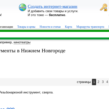
Создать интернет-магазин
И добавить свои товары и услуги.
о
!
И это тоже —
бесплатно
.
ганизации
Товары и цены
Новости и статьи
Карта
Маршруты транспорта
апример,
кинотеатры
ументы в Нижнем Новгороде
страницы
1
2
3
4
Резьбонарезной инструмент, сверла.