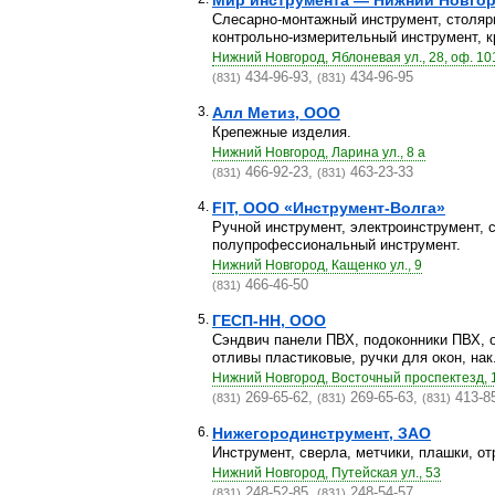
Мир инструмента — Нижний Новго
Слесарно-монтажный инструмент, столяр
контрольно-измерительный инструмент, кр
Нижний Новгород, Яблоневая ул., 28, оф. 10
434-96-93,
434-96-95
(831)
(831)
3.
Алл Метиз, ООО
Крепежные изделия.
Нижний Новгород, Ларина ул., 8 а
466-92-23,
463-23-33
(831)
(831)
4.
FIT, ООО «Инструмент-Волга»
Ручной инструмент, электроинструмент, 
полупрофессиональный инструмент.
Нижний Новгород, Кащенко ул., 9
466-46-50
(831)
5.
ГЕСП-НН, ООО
Сэндвич панели ПВХ, подоконники ПВХ, о
отливы пластиковые, ручки для окон, нак.
Нижний Новгород, Восточный проспектезд, 
269-65-62,
269-65-63,
413-8
(831)
(831)
(831)
6.
Нижегородинструмент, ЗАО
Инструмент, сверла, метчики, плашки, отр
Нижний Новгород, Путейская ул., 53
248-52-85,
248-54-57
(831)
(831)