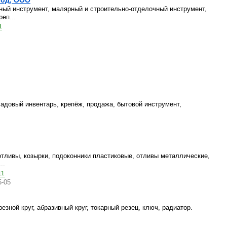
род, ООО
ный инструмент, малярный и строительно-отделочный инструмент,
еп...
1
садовый инвентарь, крепёж, продажа, бытовой инструмент,
тливы, козырки, подоконники пластиковые, отливы металлические,
..
11
5-05
езной круг, абразивный круг, токарный резец, ключ, радиатор.