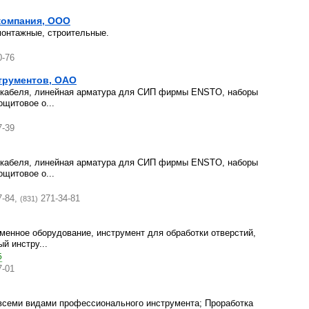
компания, ООО
онтажные, строительные.
0-76
трументов, ОАО
и кабеля, линейная арматура для СИП фирмы ENSTO, наборы
щитовое о...
7-39
и кабеля, линейная арматура для СИП фирмы ENSTO, наборы
щитовое о...
7-84,
271-34-81
(831)
менное оборудование, инструмент для обработки отверстий,
й инстру...
5
7-01
всеми видами профессионального инструмента; Проработка