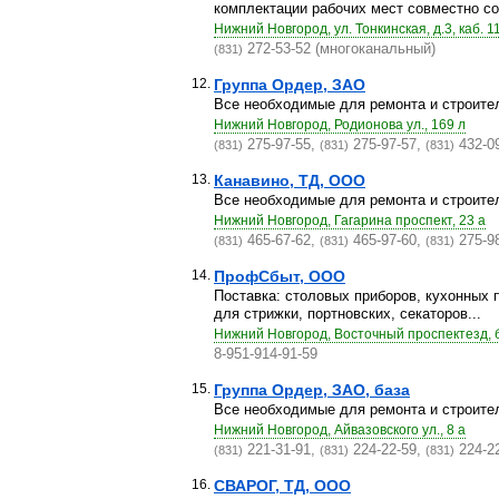
комплектации рабочих мест совместно со 
Нижний Новгород, ул. Тонкинская, д.3, каб. 1
272-53-52 (многоканальный)
(831)
12.
Группа Ордер, ЗАО
Все необходимые для ремонта и строите
Нижний Новгород, Родионова ул., 169 л
275-97-55,
275-97-57,
432-0
(831)
(831)
(831)
13.
Канавино, ТД, ООО
Все необходимые для ремонта и строите
Нижний Новгород, Гагарина проспект, 23 а
465-67-62,
465-97-60,
275-9
(831)
(831)
(831)
14.
ПрофСбыт, ООО
Поставка: столовых приборов, кухонных 
для стрижки, портновских, секаторов...
Нижний Новгород, Восточный проспектезд, 
8-951-914-91-59
15.
Группа Ордер, ЗАО, база
Все необходимые для ремонта и строите
Нижний Новгород, Айвазовского ул., 8 а
221-31-91,
224-22-59,
224-2
(831)
(831)
(831)
16.
СВАРОГ, ТД, ООО