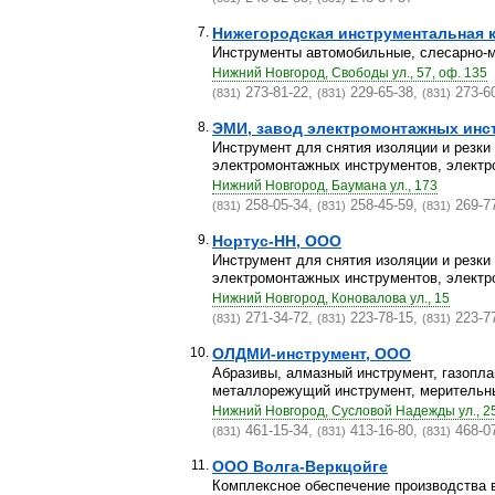
7.
Нижегородская инструментальная 
Инструменты автомобильные, слесарно-м
Нижний Новгород, Свободы ул., 57, оф. 135
273-81-22,
229-65-38,
273-6
(831)
(831)
(831)
8.
ЭМИ, завод электромонтажных инс
Инструмент для снятия изоляции и резк
электромонтажных инструментов, электро
Нижний Новгород, Баумана ул., 173
258-05-34,
258-45-59,
269-7
(831)
(831)
(831)
9.
Нортус-НН, ООО
Инструмент для снятия изоляции и резк
электромонтажных инструментов, электро
Нижний Новгород, Коновалова ул., 15
271-34-72,
223-78-15,
223-7
(831)
(831)
(831)
10.
ОЛДМИ-инструмент, ООО
Абразивы, алмазный инструмент, газопла
металлорежущий инструмент, мерительны
Нижний Новгород, Сусловой Надежды ул., 2
461-15-34,
413-16-80,
468-0
(831)
(831)
(831)
11.
ООО Волга-Веркцойге
Комплексное обеспечение производства 