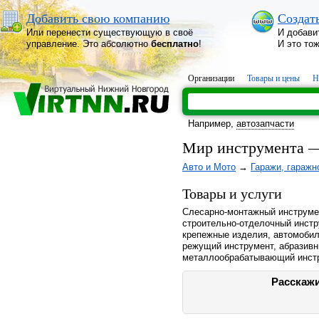
Добавить свою компанию
Создат
Или перенести существующую в своё
И добави
управление. Это абсолютно
бесплатно
!
И это то
Организации
Товары и цены
Н
Например,
автозапчасти
Мир инструмента 
Авто и Мото
→
Гаражи, гаражн
Товары и услуги
Слесарно-монтажный инструмен
строительно-отделочный инстр
крепежные изделия, автомобил
режущий инструмент, абразив
металлообрабатывающий инстр
Расскажи