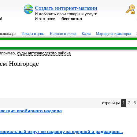
Создать интернет-магазин
И добавить свои товары и услуги.
о
!
И это тоже —
бесплатно
.
ганизации
Товары и цены
Новости и статьи
Карта
Маршруты транспорта
апример,
суды автозаводского района
ем Новгороде
страницы
1
2
3
спекция пробирного надзора
риальный округ по надзору за ядерной и радиацион...