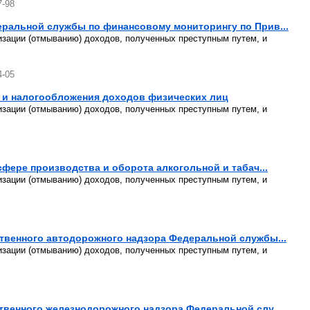
7-98
ральной службы по финансовому мониторингу по Прив...
изации (отмыванию) доходов, полученных преступным путем, и
4-05
а и налогообложения доходов физических лиц
изации (отмыванию) доходов, полученных преступным путем, и
фере производства и оборота алкогольной и табач...
изации (отмыванию) доходов, полученных преступным путем, и
твенного автодорожного надзора Федеральной службы...
изации (отмыванию) доходов, полученных преступным путем, и
венного железнодорожного надзора Федеральной слу...