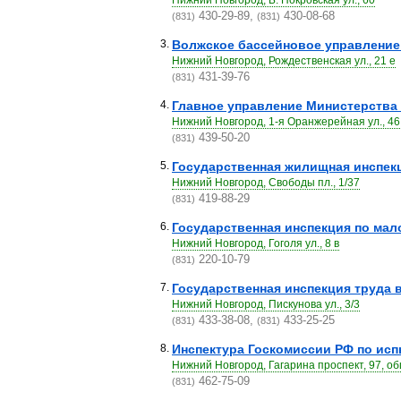
Нижний Новгород, Б. Покровская ул., 60
430-29-89,
430-08-68
(831)
(831)
3.
Волжское бассейновое управление 
Нижний Новгород, Рождественская ул., 21 е
431-39-76
(831)
4.
Главное управление Министерства
Нижний Новгород, 1-я Оранжерейная ул., 46
439-50-20
(831)
5.
Государственная жилищная инспек
Нижний Новгород, Свободы пл., 1/37
419-88-29
(831)
6.
Государственная инспекция по ма
Нижний Новгород, Гоголя ул., 8 в
220-10-79
(831)
7.
Государственная инспекция труда 
Нижний Новгород, Пискунова ул., 3/3
433-38-08,
433-25-25
(831)
(831)
8.
Инспектура Госкомиссии РФ по исп
Нижний Новгород, Гагарина проспект, 97, 
462-75-09
(831)