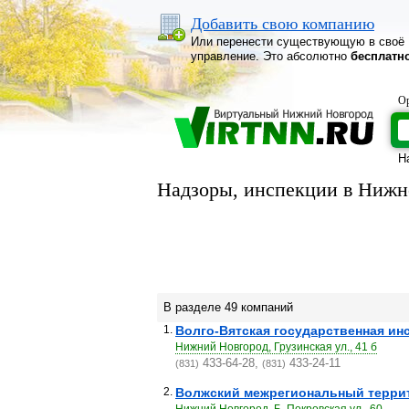
Добавить свою компанию
Или перенести существующую в своё
управление. Это абсолютно
бесплатн
Ор
Н
Надзоры, инспекции в Нижн
В разделе 49 компаний
1.
Волго-Вятская государственная ин
Нижний Новгород, Грузинская ул., 41 б
433-64-28,
433-24-11
(831)
(831)
2.
Волжский межрегиональный террито