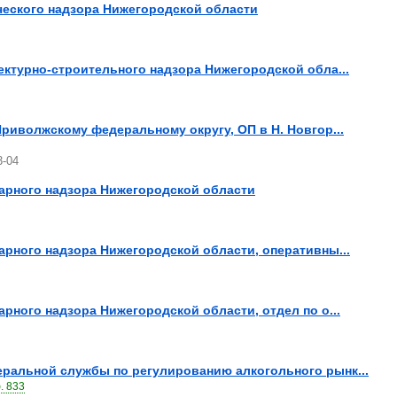
ческого надзора Нижегородской области
ектурно-строительного надзора Нижегородской обла...
Приволжскому федеральному округу, ОП в Н. Новгор...
3-04
арного надзора Нижегородской области
арного надзора Нижегородской области, оперативны...
рного надзора Нижегородской области, отдел по о...
ральной службы по регулированию алкогольного рынк...
. 833