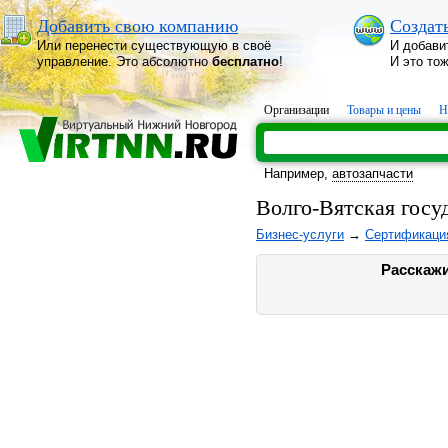
Добавить свою компанию
Создат
Или перенести существующую в своё
И добави
управление. Это абсолютно
бесплатно
!
И это то
Организации
Товары и цены
Н
Например,
автозапчасти
Волго-Вятская госу
Бизнес-услуги
→
Сертификация
Расскажи