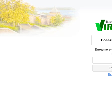
Восст
Введите e-
п
Вх