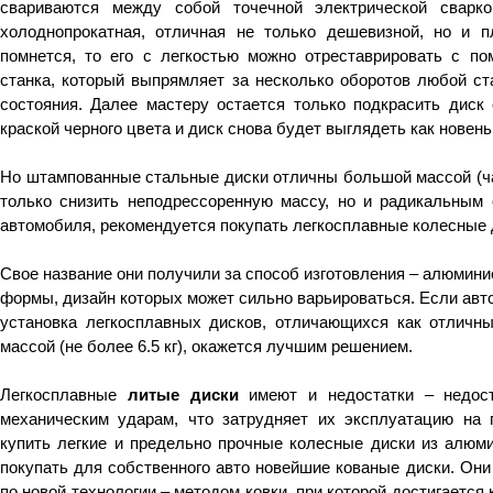
свариваются между собой точечной электрической сварко
холоднопрокатная, отличная не только дешевизной, но и п
помнется, то его с легкостью можно отреставрировать с по
станка, который выпрямляет за несколько оборотов любой ст
состояния. Далее мастеру остается только подкрасить диск
краской черного цвета и диск снова будет выглядеть как новень
Но штампованные стальные диски отличны большой массой (час
только снизить неподрессоренную массу, но и радикальным
автомобиля, рекомендуется покупать легкосплавные колесные 
Свое название они получили за способ изготовления – алюмини
формы, дизайн которых может сильно варьироваться. Если авто
установка легкосплавных дисков, отличающихся как отличн
массой (не более 6.5 кг), окажется лучшим решением.
Легкосплавные
литые диски
имеют и недостатки – недост
механическим ударам, что затрудняет их эксплуатацию на 
купить легкие и предельно прочные колесные диски из алюм
покупать для собственного авто новейшие кованые диски. Они
по новой технологии – методом ковки, при которой достигается 