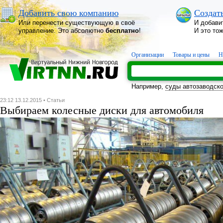
Добавить свою компанию
Создат
Или перенести существующую в своё
И добави
управление. Это абсолютно
бесплатно
!
И это то
Организации
Товары и цены
Н
Например,
суды автозаводско
23:12 13.12.2015 •
Статьи
Выбираем колесные диски для автомобиля