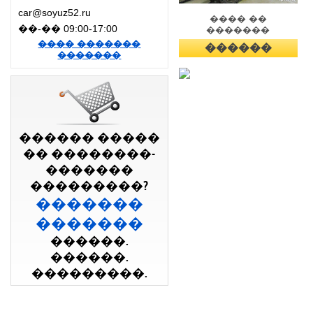
car@soyuz52.ru
���� ��
��-�� 09:00-17:00
�������
���� �������
������
�������
������ �����
�� ��������-
�������
���������?
�������
�������
������.
������.
���������.