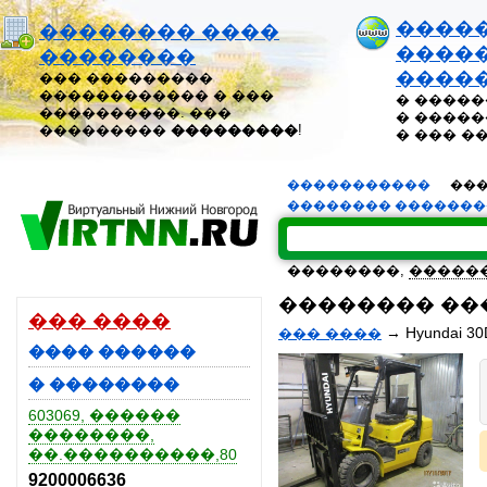
����
�������� ����
�����
��������
����
��� ���������
������������ � ���
� �����
����������. ���
� �����
���������
���������
!
� ��� �
�����������
���
�������� ������
��������,
�����
�������� ����
��� ����
→
Hyundai 30
��� ����
���� ������
� ��������
603069, ������
��������,
��.����������,80
9200006636