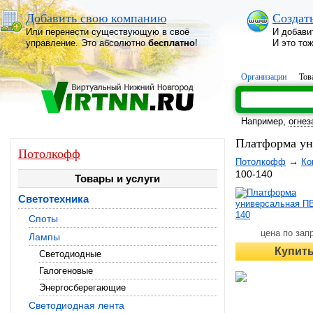
Добавить свою компанию
Создат
Или перенести существующую в своё
И добави
управление. Это абсолютно
бесплатно
!
И это то
Организации
Тов
Например,
огне
Платформа ун
Потолкофф
→
Потолкофф
Ко
100-140
Товары и услуги
Светотехника
Споты
цена по зап
Лампы
Купит
Светодиодные
Галогеновые
Энергосберегающие
Светодиодная лента