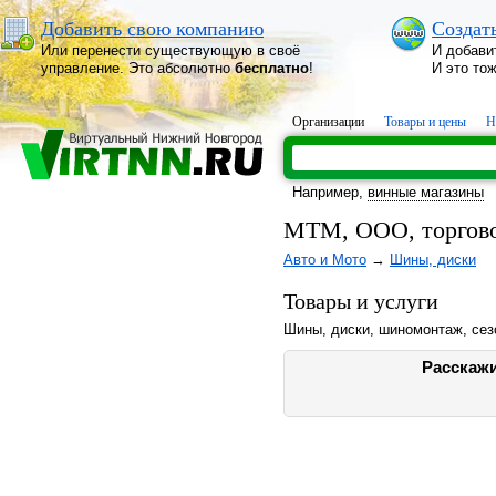
Добавить свою компанию
Создат
Или перенести существующую в своё
И добави
управление. Это абсолютно
бесплатно
!
И это то
Организации
Товары и цены
Н
Например,
винные магазины
МТМ, ООО, торгово
Авто и Мото
→
Шины, диски
Товары и услуги
Шины, диски, шиномонтаж, сез
Расскажи