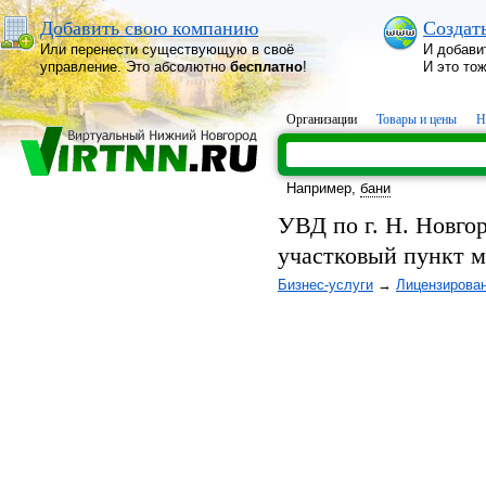
Добавить свою компанию
Создат
Или перенести существующую в своё
И добави
управление. Это абсолютно
бесплатно
!
И это то
Организации
Товары и цены
Н
Например,
бани
УВД по г. Н. Новго
участковый пункт 
Бизнес-услуги
→
Лицензирова