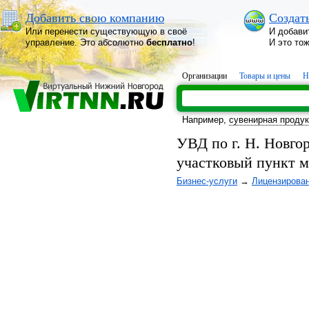
Добавить свою компанию
Создат
Или перенести существующую в своё
И добави
управление. Это абсолютно
бесплатно
!
И это то
Организации
Товары и цены
Н
Например,
сувенирная проду
УВД по г. Н. Новго
участковый пункт 
Бизнес-услуги
→
Лицензирова