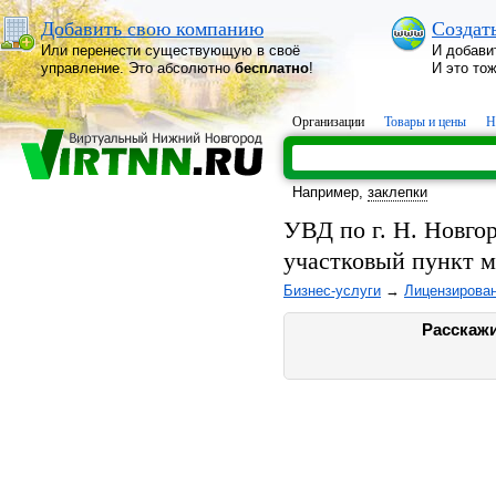
Добавить свою компанию
Создат
Или перенести существующую в своё
И добави
управление. Это абсолютно
бесплатно
!
И это то
Организации
Товары и цены
Н
Например,
заклепки
УВД по г. Н. Новго
участковый пункт 
Бизнес-услуги
→
Лицензирова
Расскажи