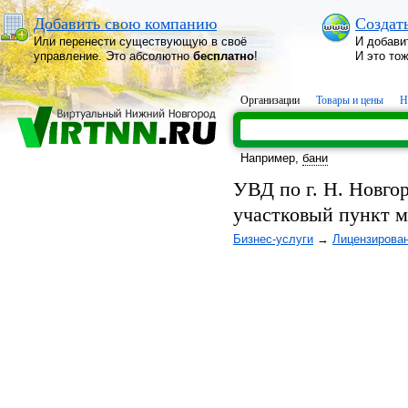
Добавить свою компанию
Создат
Или перенести существующую в своё
И добави
управление. Это абсолютно
бесплатно
!
И это то
Организации
Товары и цены
Н
Например,
бани
УВД по г. Н. Новго
участковый пункт 
Бизнес-услуги
→
Лицензирова