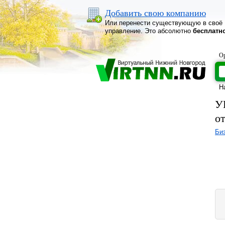
Добавить свою компанию
Или перенести существующую в своё
управление. Это абсолютно
бесплатн
Ор
Н
У
о
Би