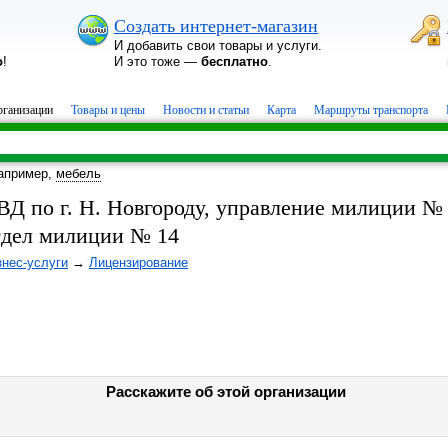
Создать интернет-магазин
И добавить свои товары и услуги.
о
!
И это тоже —
бесплатно
.
ганизации
Товары и цены
Новости и статьи
Карта
Маршруты транспорта
апример,
мебель
ВД по г. Н. Новгороду, управление милиции № 
тдел милиции № 14
знес-услуги
→
Лицензирование
Расскажите об этой организации