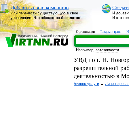
Добавить свою компанию
Создат
Или перенести существующую в своё
И добави
управление. Это абсолютно
бесплатно
!
И это то
Организации
Товары и цены
Н
Например,
автозапчасти
УВД по г. Н. Новго
разрешительной раб
деятельностью в М
Бизнес-услуги
→
Лицензирова