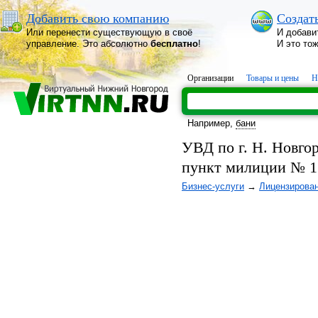
Добавить свою компанию
Создат
Или перенести существующую в своё
И добави
управление. Это абсолютно
бесплатно
!
И это то
Организации
Товары и цены
Н
Например,
бани
УВД по г. Н. Новго
пункт милиции № 1
Бизнес-услуги
→
Лицензирова