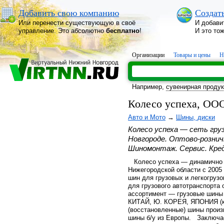
Добавить свою компанию
Создат
Или перенести существующую в своё
И добави
управление. Это абсолютно
бесплатно
!
И это то
Организации
Товары и цены
Н
Например,
сувенирная проду
Колесо успеха, ОО
Авто и Мото
→
Шины, диски
Колесо успеха — сеть гр
Новгороде. Оптово-рознич
Шиномонтаж. Сервис. Кре
Колесо успеха — динамично 
Нижегородской области с 2005
шин для грузовых и легкогрузо
для грузового автотранспорта
ассортимент — грузовые шины 
КИТАЙ, Ю. КОРЕЯ, ЯПОНИЯ (ка
(восстановленные) шины произ
шины б/у из Европы. Заключае