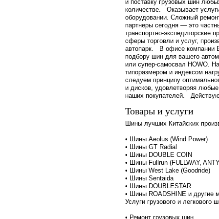
и поставку грузовых шин любы
количестве. Оказывает услуги
оборудовании. Сложный ремон
партнеры сегодня — это частн
транспортно-экспедиторские п
сферы торговли и услуг, прои
автопарк. В офисе компании 
подбору шин для вашего автом
или супер-самосвал HOWO. На
типоразмером и индексом нагр
следуем принципу оптимальног
и дисков, удовлетворяя любы
наших покупателей. Действую
Товары и услуги
Шины лучших Китайских произ
• Шины Aeolus (Wind Power)
• Шины GT Radial
• Шины DOUBLE COIN
• Шины Fullrun (FULLWAY, ANT
• Шины West Lake (Goodride)
• Шины Sentaida
• Шины DOUBLESTAR
• Шины ROADSHINE и другиe м
Услуги грузового и легкового 
• Ремонт грузовых шин