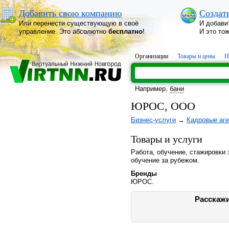
Добавить свою компанию
Создат
Или перенести существующую в своё
И добави
управление. Это абсолютно
бесплатно
!
И это то
Организации
Товары и цены
Н
Например,
бани
ЮРОС, ООО
Бизнес-услуги
→
Кадровые аге
Товары и услуги
Работа, обучение, стажировки 
обучение за рубежом.
Бренды
ЮРОС.
Расскажи