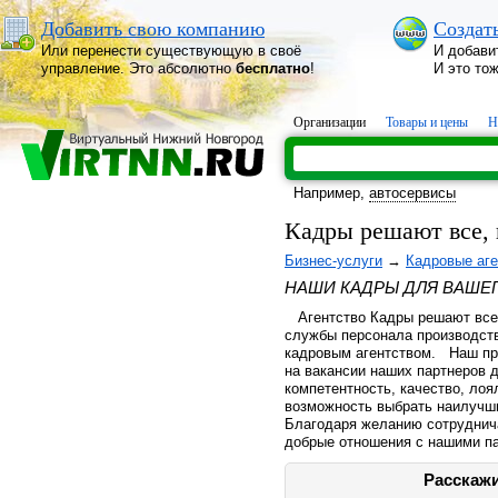
Добавить свою компанию
Создат
Или перенести существующую в своё
И добави
управление. Это абсолютно
бесплатно
!
И это то
Организации
Товары и цены
Н
Например,
автосервисы
Кадры решают все, 
Бизнес-услуги
→
Кадровые аге
НАШИ КАДРЫ ДЛЯ ВАШЕ
Агентство Кадры решают все 
службы персонала производств
кадровым агентством. Наш пр
на вакансии наших партнеров д
компетентность, качество, ло
возможность выбрать наилучши
Благодаря желанию сотруднич
добрые отношения с нашими п
Расскажи