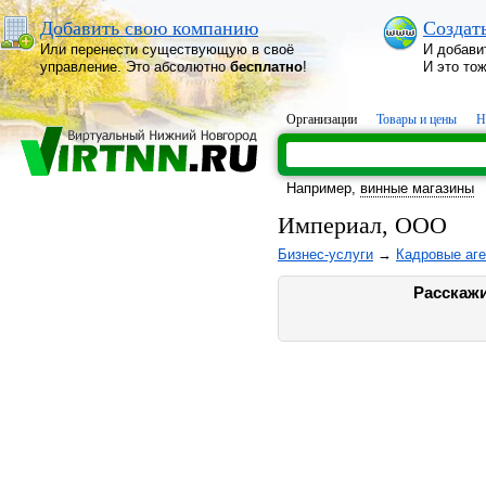
Добавить свою компанию
Создат
Или перенести существующую в своё
И добави
управление. Это абсолютно
бесплатно
!
И это то
Организации
Товары и цены
Н
Например,
винные магазины
Империал, ООО
Бизнес-услуги
→
Кадровые аге
Расскажи