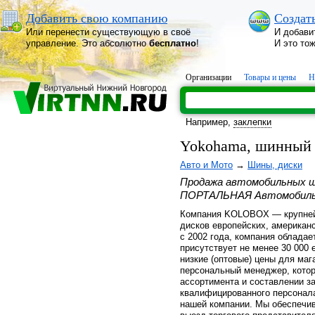
Добавить свою компанию
Создат
Или перенести существующую в своё
И добави
управление. Это абсолютно
бесплатно
!
И это то
Организации
Товары и цены
Н
Например,
заклепки
Yokohama, шинный
Авто и Мото
→
Шины, диски
Продажа автомобильных ши
ПОРТАЛЬНАЯ Автомобильн
Компания KOLOBOX — крупнейш
дисков европейских, американ
с 2002 года, компания облада
присутствует не менее 30 000 
низкие (оптовые) цены для маг
персональный менеджер, кото
ассортимента и составлении з
квалифицированного персонал
нашей компании. Мы обеспечив