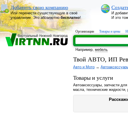
Добавить свою компанию
Создат
Или перенести существующую в своё
И добави
управление. Это абсолютно
бесплатно
!
И это то
Организации
Товары и цены
Н
Например,
мебель
Твой АВТО, ИП Ревя
Авто и Мото
→
Автоаксессуар
Товары и услуги
Автоаксессуары, запчасти для 
масла, технические жидкости,
Расскажи