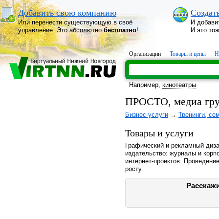
Добавить свою компанию
Создат
Или перенести существующую в своё
И добави
управление. Это абсолютно
бесплатно
!
И это то
Организации
Товары и цены
Н
Например,
кинотеатры
ПРОСТО, медиа гр
Бизнес-услуги
→
Тренинги, се
Товары и услуги
Графический и рекламный диза
издательство: журналы и корп
интернет-проектов. Проведение
росту.
Расскажи