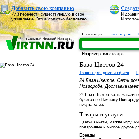
Добавить свою компанию
Создат
Или перенести существующую в своё
И добави
управление. Это абсолютно
бесплатно
!
И это то
Организации
Товары и цены
Н
Например,
кинотеатры
База Цветов 24
Товары для дома и офиса
→
Ц
24 База Цветов. Сеть роз
Новгороде. Доставка цвет
24 База Цветов. Сеть магазино
букетов по Нижнему Новгороду
покупателей.
Товары и услуги
Цветы, букеты, мягкие игрушки
подарочные и многое другое д
Бренды