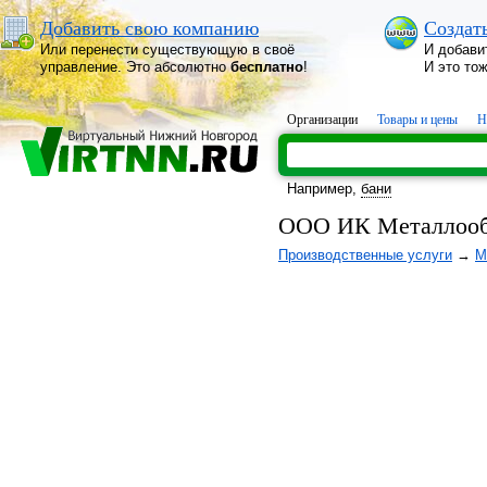
Добавить свою компанию
Создат
Или перенести существующую в своё
И добави
управление. Это абсолютно
бесплатно
!
И это то
Организации
Товары и цены
Н
Например,
бани
ООО ИК Металлооб
Производственные услуги
→
М