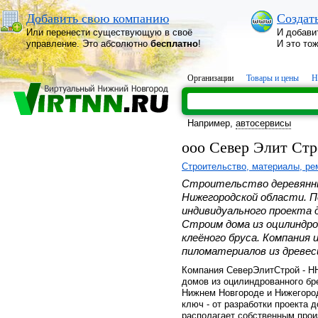
Добавить свою компанию
Создат
Или перенести существующую в своё
И добави
управление. Это абсолютно
бесплатно
!
И это то
Организации
Товары и цены
Н
Например,
автосервисы
ооо Север Элит Стр
Строительство, материалы, ре
Строительство деревянны
Нижегородской области. П
индивидуального проекта 
Строим дома из оцилиндро
клеёного бруса. Компания
пиломатериалов из древес
Компания СеверЭлитСтрой - Н
домов из оцилиндрованного бр
Нижнем Новгороде и Нижегород
ключ - от разработки проекта 
располагает собственным прои