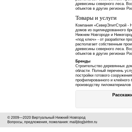
древесины северного леса. Во
объектов в других регионах Ро
Товары и услуги
Компания «СеверЭлитСтрой - 
домов из оцилиндрованного бр
Нижнем Новгороде и Нижегород
«под ключ» - от разработки пр
располагает собственным прои
древесины северного леса. Во
объектов в других регионах Ро
Бренды
Строительство деревянных до
области. Полный перечень услу
постройки готового сооружения
профилированного и клеёного 
производству пиломатериалов 
Расскажи
© 2009—2020 Виртуальный Нижний Новгород
Вопросы, предложения, пожелания: mail[dog]virtnn.ru