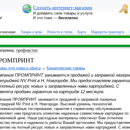
Создать интернет-магазин
И добавить свои товары и услуги.
о
!
И это тоже —
бесплатно
.
ганизации
Товары и цены
Новости и статьи
Карта
Маршруты транспорта
апример,
профнастил
РОМПРИНТ
вары для дома и офиса
→
Канцелярские товары
мпания ПРОМПРИНТ занимается продажей и заправкой лазер
ртриджей NV Print в Н. Новгороде. Мы предоставляем гарант
 полный ресурс новых и заправленных нами картриджей. С
мента продажи гарантия на картридж 12 месяцев.
мпания ПРОМПРИНТ занимается продажей и заправкой лазерных
триджей NV Print в Н. Новгороде. Высокий уровень технологий,
лномасштабные тестирования, гарантия к сервисному обслуживанию
зволяют нам предлагать клиентам надежные совместимые картриджи по
иемлемой цене. Наши расходные материалы обеспечат Вам отличное
чество печати и надежность работы Вашей оргтехники. Мы предоставляе
рантию на полный ресурс новых и заправленных нами картриджей. С мом