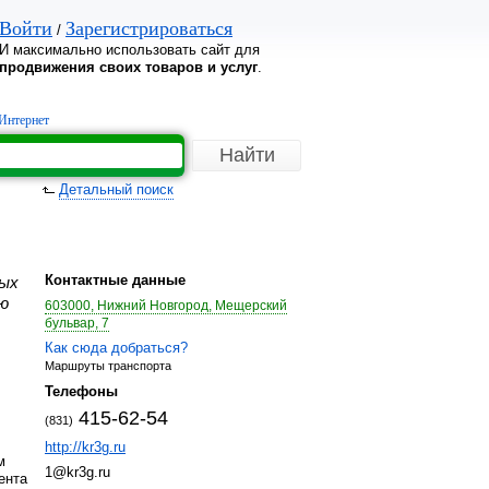
Войти
Зарегистрироваться
/
И максимально использовать сайт для
продвижения своих товаров и услуг
.
Интернет
Детальный поиск
Контактные данные
ных
ию
603000, Нижний Новгород, Мещерский
бульвар, 7
Как сюда добраться?
Маршруты транспорта
Телефоны
415-62-54
(831)
http://kr3g.ru
м
1@kr3g.ru
ента