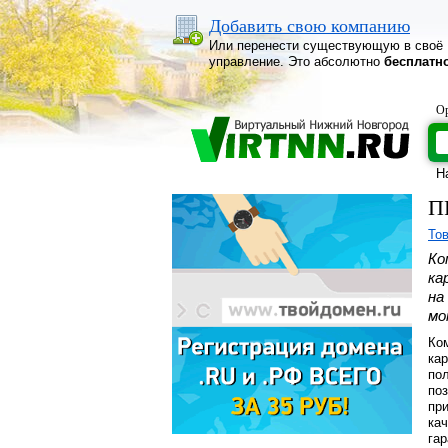
Добавить свою компанию
Или перенести существующую в своё
управление. Это абсолютно
бесплатн
Ор
Н
П
То
Ко
ка
на
мо
Ко
кар
по
по
пр
ка
га