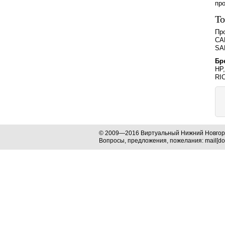
про
То
Пр
CA
SA
Бр
HP
RI
© 2009—2016 Виртуальный Нижний Новго
Вопросы, предложения, пожелания: mail[dog