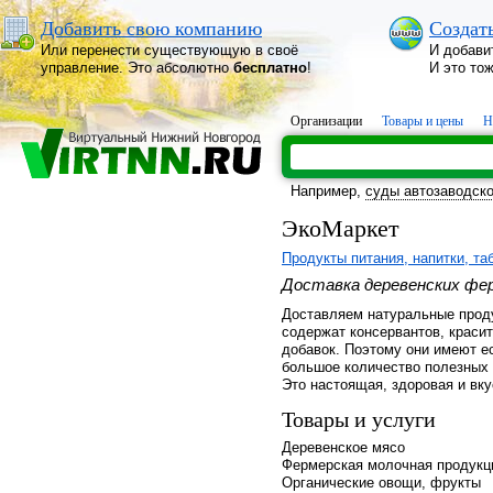
Добавить свою компанию
Создат
Или перенести существующую в своё
И добави
управление. Это абсолютно
бесплатно
!
И это то
Организации
Товары и цены
Н
Например,
суды автозаводско
ЭкоМаркет
Продукты питания, напитки, та
Доставка деревенских фе
Доставляем натуральные проду
содержат консервантов, красит
добавок. Поэтому они имеют ес
большое количество полезных
Это настоящая, здоровая и вку
Товары и услуги
Деревенское мясо
Фермерская молочная продукц
Органические овощи, фрукты