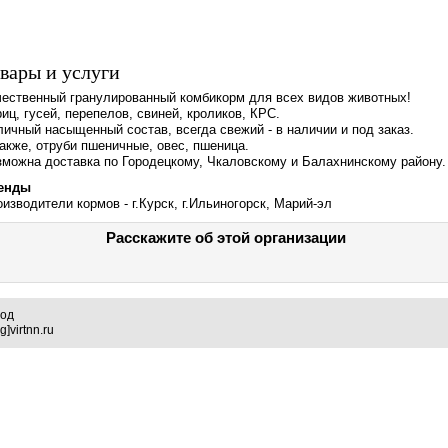
вары и услуги
чественный гранулированный комбикорм для всех видов животных!
иц, гусей, перепелов, свиней, кроликов, КРС.
ичный насыщенный состав, всегда свежий - в наличии и под заказ.
акже, отруби пшеничные, овес, пшеница.
зможна доставка по Городецкому, Чкаловскому и Балахнинскому району.
енды
изводители кормов - г.Курск, г.Ильиногорск, Марий-эл
Расскажите об этой организации
род
]virtnn.ru