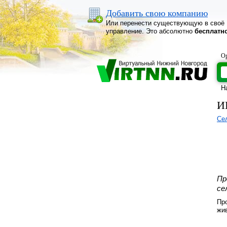
Добавить свою компанию
Или перенести существующую в своё
управление. Это абсолютно
бесплатн
Ор
Н
И
Се
Пр
се
Пр
жи