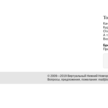
То
Ка
Кур
Отл
А т
Во
Бр
Про
© 2009—2019 Виртуальный Нижний Новго
Вопросы, предложения, пожелания: mail[dog