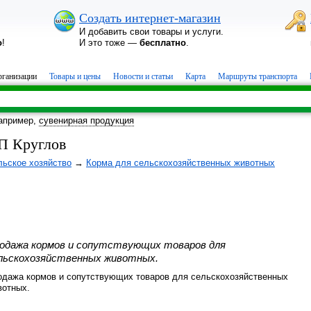
Создать интернет-магазин
И добавить свои товары и услуги.
о
!
И это тоже —
бесплатно
.
ганизации
Товары и цены
Новости и статьи
Карта
Маршруты транспорта
апример,
сувенирная продукция
П Круглов
льское хозяйство
→
Корма для сельскохозяйственных животных
одажа кормов и сопутствующих товаров для
льскохозяйственных животных.
одажа кормов и сопутствующих товаров для сельскохозяйственных
вотных.