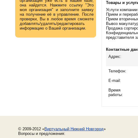
организация уже есть в нашей базе,
Товары и услуг
она найдется. Нажмите ссылку "Это
моя организация" и заполните заявку
Услуги компани
на получение её в управление. После
Прием и перераб
проверки, Вы в любое время сможете
Прием вторичных
добавлять/удалять/редактировать
Вывоз макулатуры
информацию о Вашей организации.
Продажа сортиро
Конфиденциально
представителя за
Контактные дан
Адрес:
Телефон:
E-mail:
Время
работы:
© 2009-2012 «
Виртуальный Нижний Новгород
»
Вопросы и предложения: