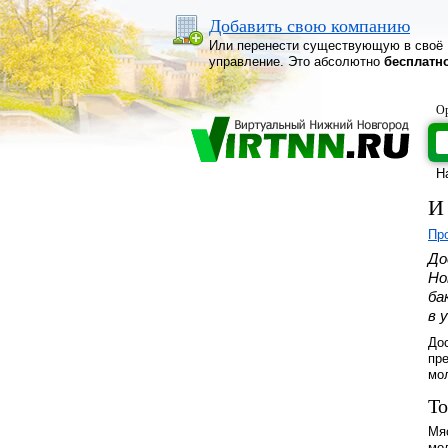
Добавить свою компанию
Или перенести существующую в своё
управление. Это абсолютно
бесплатн
Ор
Н
И
Про
До
Но
ба
в 
До
пре
мо
То
Мяс
мо