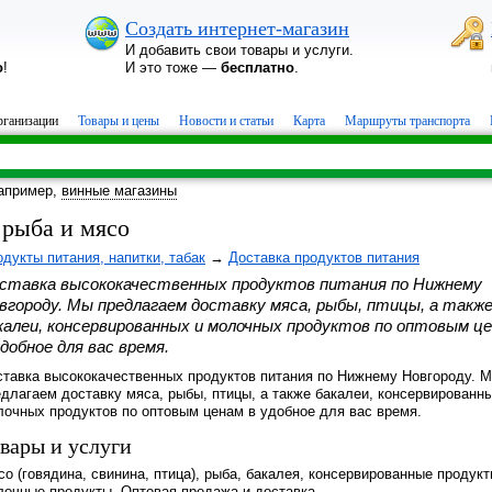
Создать интернет-магазин
И добавить свои товары и услуги.
о
!
И это тоже —
бесплатно
.
ганизации
Товары и цены
Новости и статьи
Карта
Маршруты транспорта
апример,
винные магазины
 рыба и мясо
дукты питания, напитки, табак
→
Доставка продуктов питания
ставка высококачественных продуктов питания по Нижнему
вгороду. Мы предлагаем доставку мяса, рыбы, птицы, а такж
калеи, консервированных и молочных продуктов по оптовым ц
удобное для вас время.
ставка высококачественных продуктов питания по Нижнему Новгороду. 
длагаем доставку мяса, рыбы, птицы, а также бакалеи, консервированн
лочных продуктов по оптовым ценам в удобное для вас время.
вары и услуги
о (говядина, свинина, птица), рыба, бакалея, консервированные продукт
лочные продукты. Оптовая продажа и доставка.