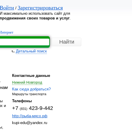
Войти
Зарегистрироваться
/
И максимально использовать сайт для
продвижения своих товаров и услуг
.
Интернет
Детальный поиск
Контактные данные
е
Нижний Новгород
енам
Как сюда добраться?
Маршруты транспорта
Мы
Телефоны
ых и
+7
423-9-442
(831)
http://рыба-мясо.рф
kupi-edu@yandex.ru
ы,